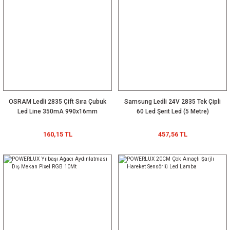
OSRAM Ledli 2835 Çift Sıra Çubuk
Samsung Ledli 24V 2835 Tek Çipli
Led Line 350mA 990x16mm
60 Led Şerit Led (5 Metre)
160,15 TL
457,56 TL
GIF030ES0700H 700mA 9~42Vdc PFC ENEC FFree IP20 Lifud 30-700
100,09 TL