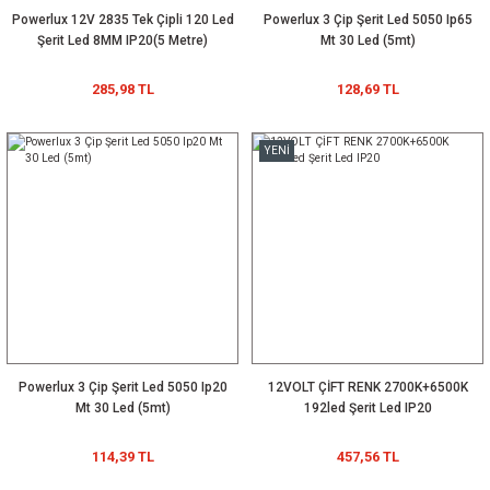
Powerlux 12V 2835 Tek Çipli 120 Led
Powerlux 3 Çip Şerit Led 5050 Ip65
Şerit Led 8MM IP20(5 Metre)
Mt 30 Led (5mt)
1.069,55 TL
GIF013YS0350H 350mA 25~42Vdc PFC ENEC FFree IP20 Lifud 13-350
285,98 TL
128,69 TL
91,51 TL
YENİ
YENİ
Powerlux 3 Çip Şerit Led 5050 Ip20
12VOLT ÇİFT RENK 2700K+6500K
Mt 30 Led (5mt)
192led Şerit Led IP20
150 Watt UFO LED Yüksek Tavan Armatürü Beyaz
114,39 TL
457,56 TL