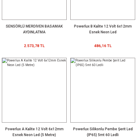
185,88 TL
SENSÖRLÜ MERDİVEN BASAMAK
Powerlux B Kalite 12 Volt 6x12mm
AYDINLATMA
Esnek Neon Led
YENİ
2.573,78 TL
486,16 TL
3528 smd Yeşil Led 1210 530-535 NM YEŞİL 2000'lik Paket
Powerlux 220
Powerlux Neon
RGBW FİBER
Volt 5 Watt Cob
Led 220V
OPTİK LED
Ledli Downlight
8x16mm 1S
AYDINLATMA
1.143,90 TL
71,49 TL
857,93 TL
4.289,63 TL
Spot Led
(10 Metre
SETİ
857,93 TL
Armatür
Paketli)
Günışığı 3200C
%0
Powerlux A Kalite 12 Volt 6x12mm
Powerlux Silikonlu Pembe Şerit Led
Esnek Neon Led (5 Metre)
(IP65) 5mt 60 Ledli