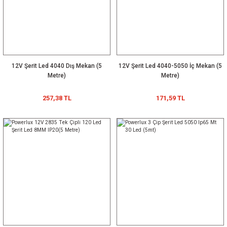
GIF020YS0500H 500mA 25~42Vdc PFC ENEC FFree IP20 Lifud 20-500
100,09 TL
YENİ
3030 12x1 Watt Alimünyum Led Çubuk Samsung Ledli
12V Şerit Led 4040 Dış Mekan (5
12V Şerit Led 4040-5050 İç Mekan (5
Metre)
Metre)
257,38 TL
71,49 TL
171,59 TL
YENİ
Bisiklet Çakar Lamba
343,17 TL
Beyaz Neon Led 12V 8x16mm 1S