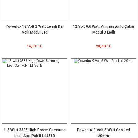
Metrede 60 Led
(5mt)
(5mt)
IP65 (5mt)
LPV-150-48 48 Volt 3.20 Amper IP67 Meanwell
1.258,29 TL
Powerlux 12 Volt 2 Watt Lensli Dar
12 Volt 0.6 Watt Animasyonlu Çakar
1.029,51 TL
Açılı Modül Led
Modül 3 Ledli
%20
16,01 TL
28,60 TL
GIF040ES1050H 1050mA 9~42Vdc PFC ENEC FFree IP20 Lifud 40-1050
Powerlux 5630
Powerlux 3 Çip
114,39 TL
Şerit Led 8 Çip
Şerit Led 5050
Mt 60 IP20 (5
Ip20 Mt 30 Led
185,88 TL
114,39 TL
Mt)
(5mt)
YENİ
12Lİ 300X17mm Cree Ledli Edison 5000C 3535
1-5 Watt 3535 High Power Samsung
Powerlux 9 Volt 5 Watt Cob Led
Ledli Star Pcb'li LH351B
20mm