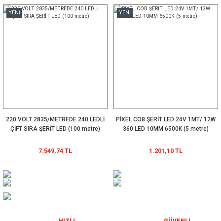
1.487,07 TL
YENİ
YENİ
012S0300H 300mA 30~40Vdc ENEC FFree IP20 Lifud 12-300
71,49 TL
YENİ
220 VOLT 2835/METREDE 240 LEDLİ
PİXEL COB ŞERİT LED 24V 1MT/ 12W
ÇİFT SIRA ŞERİT LED (100 metre)
360 LED 10MM 6500K (5 metre)
7.549,74 TL
1.201,10 TL
Powerlux A Kalite 12 Volt 6x12mm Esnek Neon Led (5 Metre)
HIZLI
GÜVENLİ