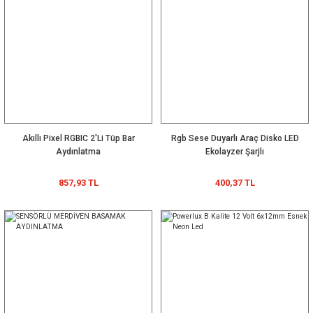
TL
220Volt Grow ledli Projektör Pcb
9-12x1 Watt Driver IP20
457,56 TL
88,65 TL
44,33 TL
Meanwell PLN-60-36 36V 1,66A Adaptör
YENİ
Akıllı Pixel RGBIC 2'Li Tüp Bar
Rgb Sese Duyarlı Araç Disko LED
1.029,51 TL
Aydınlatma
Ekolayzer Şarjlı
629,15 TL
POWERLUX
Powerlux Pixel
Powerlux Cob
857,93 TL
400,37 TL
Yılbaşı Ağacı
Bahçe
Ledli Ray Spot
%25
Aydınlatması
Dekoratif
Yüksek Kalite
400,37 TL
1.487,07 TL
400,37 TL
Dış Mekan Pixel
Aydınlatma
Spotlight
RGB 10Mt
Smart Kit
ICRGB
12-24 Volt Çalışan Ledli Projektör Pcb (beyaz)