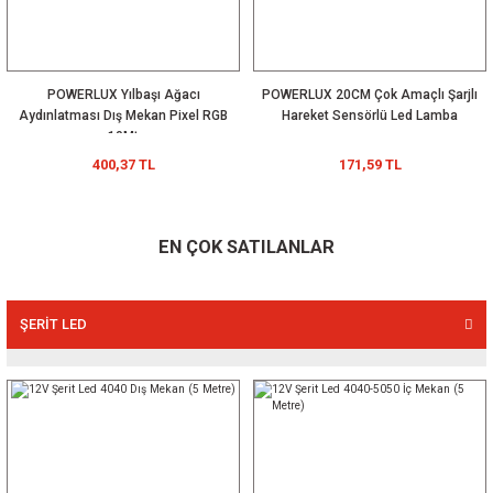
YENİ
POWERLUX Yılbaşı Ağacı
POWERLUX 20CM Çok Amaçlı Şarjlı
Aydınlatması Dış Mekan Pixel RGB
Hareket Sensörlü Led Lamba
10Mt
400,37 TL
171,59 TL
EN ÇOK SATILANLAR
ŞERİT LED
ADAPTÖR
MODÜL LED
WALLWASHER
LED DRİVER