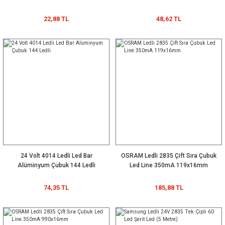
214,48 TL
22,88 TL
48,62 TL
171,59 TL
24 Volt 4014 Ledli Led Bar
OSRAM Ledli 2835 Çift Sıra Çubuk
GIF040ES0900H 900mA 9~42Vdc PFC ENEC FFree IP20 Lifud 40-900
Alüminyum Çubuk 144 Ledli
Led Line 350mA 119x16mm
74,35 TL
185,88 TL
114,39 TL
YENİ