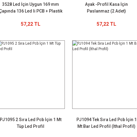
3528 Led İçin Uygun 169 mm
Ayak -Profil Kasa İçin
Çapında 136 Led li PCB + Plastik
Paslanmaz (2 Adet)
Kasa +Driver
57,22 TL
57,22 TL
PJ1095 2 Sıra Led Pcb İçin 1 Mt
PJ1094 Tek Sıra Led Pcb İçin 1
Tüp Led Profil
Mt Bar Led Profil (İthal Profil)