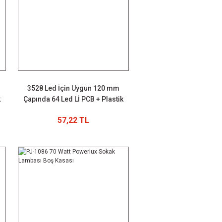
3528 Led İçin Uygun 120 mm
k
Çapında 64 Led Lİ PCB + Plastik
Kasa
57,22 TL