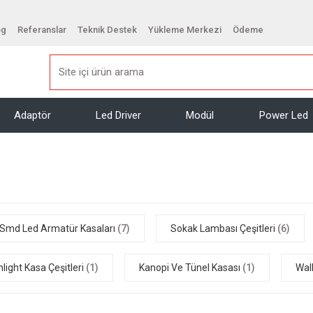
og
Referanslar
Teknik Destek
Yükleme Merkezi
Ödeme
Adaptör
Led Driver
Modül
Power Led
Smd Led Armatür Kasaları
(7)
Sokak Lambası Çeşitleri
(6)
light Kasa Çeşitleri
(1)
Kanopi Ve Tünel Kasası
(1)
Wal