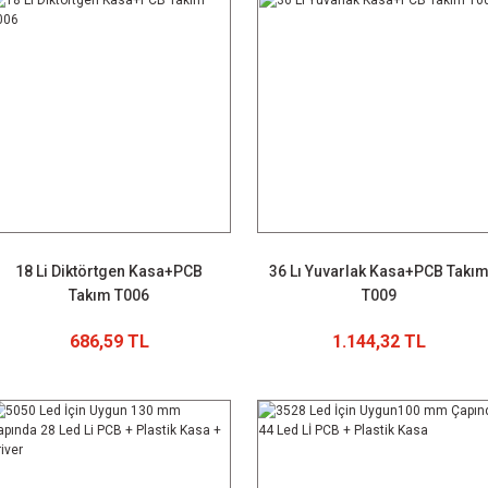
18 Li Diktörtgen Kasa+PCB
36 Lı Yuvarlak Kasa+PCB Takı
Takım T006
T009
686,59 TL
1.144,32 TL