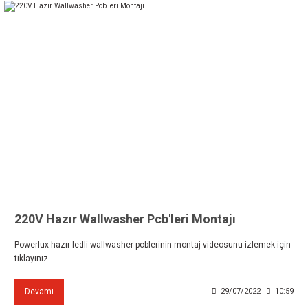
220V Hazır Wallwasher Pcb'leri Montajı
Powerlux hazır ledli wallwasher pcblerinin montaj videosunu izlemek için
tıklayınız...
Devamı
29/07/2022
10:59