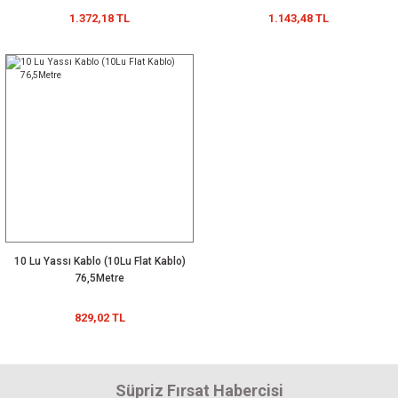
1.372,18 TL
1.143,48 TL
10 Lu Yassı Kablo (10Lu Flat Kablo)
76,5Metre
829,02 TL
Süpriz Fırsat Habercisi