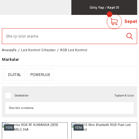
Giriş Yap
/
Kayıt Ol
Sepet
Anasayfa
Led Kontrol Cihazları
RGB Led Kontrol
Markalar
DİJİTAL
POWERLUX
Stoktakiler
Toplam 8 ürün
YENİ
YENİ