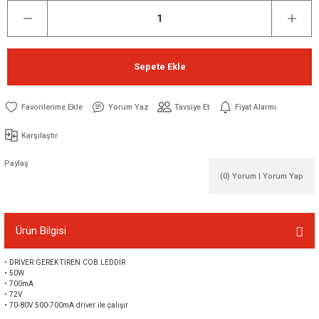
Sepete Ekle
Yorum Yaz
Tavsiye Et
Fiyat Alarmı
Karşılaştır
Paylaş
(0) Yorum | Yorum Yap
Ürün Bilgisi
• DRİVER GEREKTİREN COB LEDDİR
• 50W
• 700mA
• 72V
• 70-80V 500-700mA driver ile çalışır