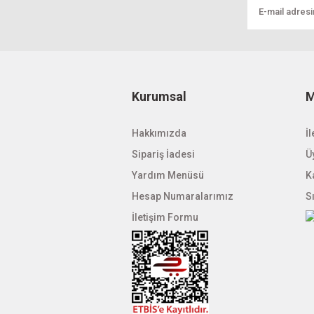
Ürün bilgilerinde hatalar bulunuyor.
Ürün fiyatı diğer sitelerden daha pahalı.
Bu ürüne benzer farklı alternatifler olmalı.
Kurumsal
M
Hakkımızda
İl
Sipariş İadesi
Üy
Yardım Menüsü
K
Hesap Numaralarımız
S
İletişim Formu