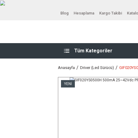
Blog
Hesaplama
Kargo Takibi
Katal
Tüm Kategoriler
Anasayfa
Driver (Led Sürücü)
GIF020YS0
YENİ