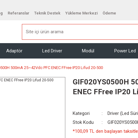
og
Referanslar
Teknik Destek
Yükleme Merkezi
Ödeme
Adaptör
Led Driver
Modül
Power Led
500H 500mA 25~42Vdc PFC ENEC FFree IP20 Lifud 20-500
GIF020YS0500H 5
ENEC FFree IP20 L
Kategori
Driver (Led Sü
Stok Kodu
GIF020YS0500
*100,09 TL den başlayan taksitler