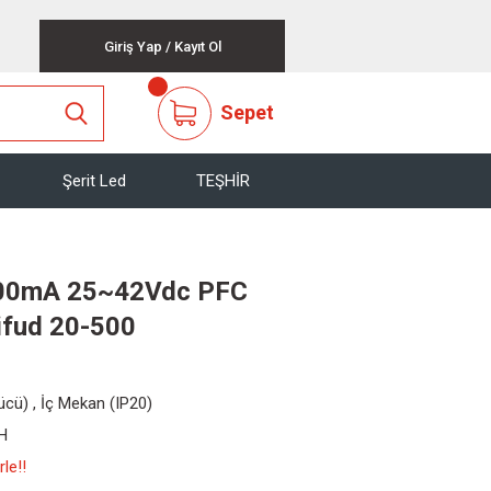
Giriş Yap
/
Kayıt Ol
Sepet
Şerit Led
TEŞHİR
00mA 25~42Vdc PFC
ifud 20-500
rücü)
,
İç Mekan (IP20)
H
le!!