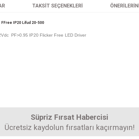
AR
TAKSIT SEÇENEKLERI
ÖNERILERIN
Free IP20 Lifud 20-500
dc PF>0.95 IP20 Flicker Free LED Driver
arında ve diğer konularda yetersiz gördüğünüz noktaları öneri formunu kullanarak 
Bu ürüne ilk yorumu siz yapın! Puan kazanın...
Süpriz Fırsat Habercisi
enemiyor.
Ücretsiz kaydolun fırsatları kaçırmayın!
Yorum Yaz
r.