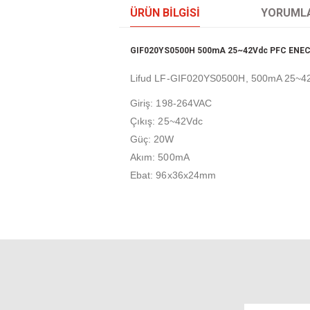
ÜRÜN BILGISI
YORUML
GIF020YS0500H 500mA 25~42Vdc PFC ENEC F
Lifud LF-GIF020YS0500H, 500mA 25~42V
Giriş: 198-264VAC
Çıkış: 25~42Vdc
Güç: 20W
Akım: 500mA
Ebat: 96x36x24mm
Bu ürünün fiyat bilgisi, resim, ürün açıklamal
Görüş ve önerileriniz için teşekkür ederiz.
Ürün resmi kalitesiz, bozuk veya görüntül
Ürün açıklamasında eksik bilgiler bulunuyo