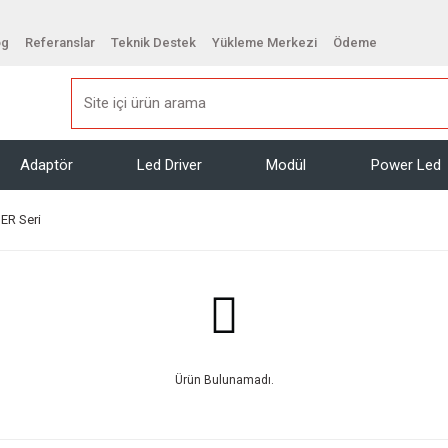
og
Referanslar
Teknik Destek
Yükleme Merkezi
Ödeme
Adaptör
Led Driver
Modül
Power Led
ER Seri
Ürün Bulunamadı.