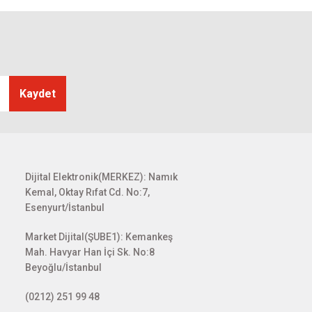
Kaydet
Dijital Elektronik(MERKEZ): Namık
Kemal, Oktay Rıfat Cd. No:7,
Esenyurt/İstanbul
Market Dijital(ŞUBE1): Kemankeş
Mah. Havyar Han İçi Sk. No:8
Beyoğlu/İstanbul
(0212) 251 99 48