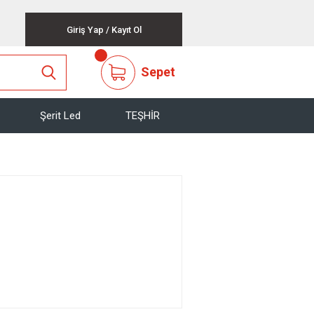
Giriş Yap
/
Kayıt Ol
Sepet
Şerit Led
TEŞHİR