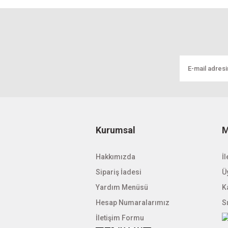
Kurumsal
M
Hakkımızda
İl
Sipariş İadesi
Üy
Yardım Menüsü
K
Hesap Numaralarımız
S
İletişim Formu