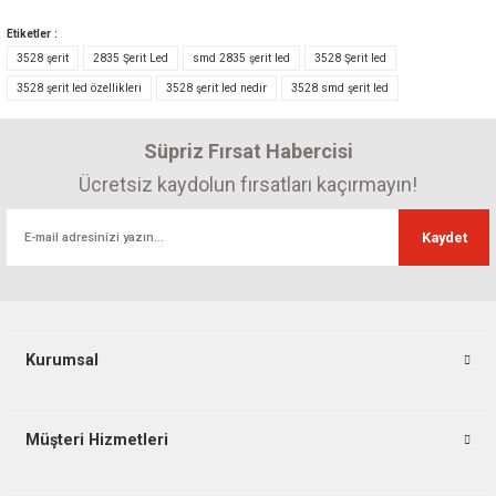
Görüş ve önerileriniz için teşekkür ederiz.
Etiketler :
3528 şerit
2835 Şerit Led
smd 2835 şerit led
3528 Şerit led
Ürün resmi kalitesiz, bozuk veya görüntülenemiyor.
3528 şerit led özellikleri
3528 şerit led nedir
3528 smd şerit led
Ürün açıklamasında eksik bilgiler bulunuyor.
Ürün bilgilerinde hatalar bulunuyor.
Süpriz Fırsat Habercisi
Ürün fiyatı diğer sitelerden daha pahalı.
Ücretsiz kaydolun fırsatları kaçırmayın!
Bu ürüne benzer farklı alternatifler olmalı.
Kaydet
Powerlux 12V 5A 60W Slim Adaptör
228,78 TL
Gönder
Kurumsal
Müşteri Hizmetleri