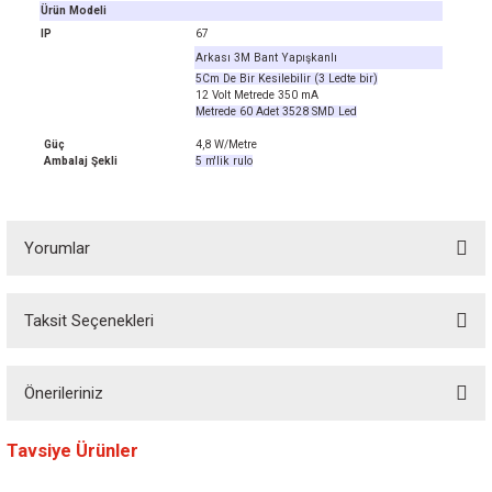
Ürün Modeli
IP
67
Arkası 3M Bant Yapışkanlı
5Cm De Bir Kesilebilir (3 Ledte bir)
12 Volt Metrede 350 mA
Metrede 60 Adet 3528 SMD Led
Güç
4,8 W/Metre
Ambalaj Şekli
5 m'lik rulo
Yorumlar
Taksit Seçenekleri
Bu ürüne ilk yorumu siz yapın! Puan kazanın...
Önerileriniz
Yorum Yaz
Bu ürünün fiyat bilgisi, resim, ürün açıklamalarında ve diğer konularda
Tavsiye Ürünler
yetersiz gördüğünüz noktaları öneri formunu kullanarak tarafımıza
iletebilirsiniz.