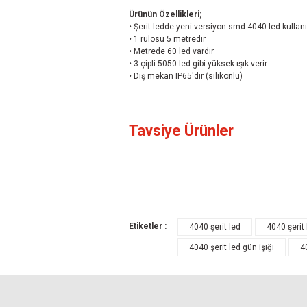
Ürünün Özellikleri;
• Şerit ledde yeni versiyon smd 4040 led kullan
• 1 rulosu 5 metredir
• Metrede 60 led vardır
• 3 çipli 5050 led gibi yüksek ışık verir
• Dış mekan IP65'dir (silikonlu)
Bu ürünün fiyat bilgisi, resim, ürün açıklamal
Tavsiye Ürünler
Görüş ve önerileriniz için teşekkür ederiz.
Ürün resmi kalitesiz, bozuk veya görüntül
Ürün açıklamasında eksik bilgiler bulunuyo
Ürün bilgilerinde hatalar bulunuyor.
Etiketler :
Ürün fiyatı diğer sitelerden daha pahalı.
4040 şerit led
4040 şerit 
Bu ürüne benzer farklı alternatifler olmalı.
4040 şerit led gün işığı
4