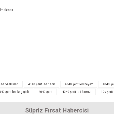
ılmaktadır
arında ve diğer konularda yetersiz gördüğünüz noktaları öneri formunu kullanarak 
Bu ürüne ilk yorumu siz yapın! Puan kazanın...
enemiyor.
Yorum Yaz
r.
led özellikleri
4040 şerit led nedir
4040 şerit led beyaz
4040 şe
040 şerit led kaç çipli
4040 şerit
4040 şerit led kırmızı
12v şerit
Süpriz Fırsat Habercisi