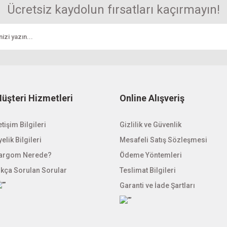
Ücretsiz kaydolun fırsatları kaçırmayın!
Gönder
Powerlux 12V 10A 120W Slim Adaptör
Powerlux 12V 12,5A 1
271,58 TL
285,87
üşteri Hizmetleri
Online Alışveriş
etişim Bilgileri
Gizlilik ve Güvenlik
elik Bilgileri
Mesafeli Satış Sözleşmesi
argom Nerede?
Ödeme Yöntemleri
ıkça Sorulan Sorular
Teslimat Bilgileri
Garanti ve İade Şartları