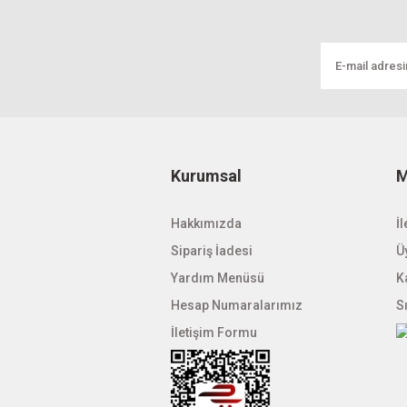
Powerlux 12V 5A 60W Slim Adaptör
228,70 TL
Kurumsal
M
Hakkımızda
İl
Sipariş İadesi
Üy
Yardım Menüsü
K
Hesap Numaralarımız
S
İletişim Formu