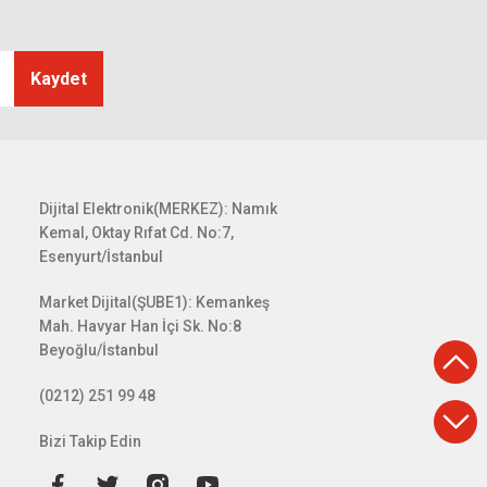
Kaydet
50W Slim Adaptör
 TL
Dijital Elektronik(MERKEZ): Namık
Kemal, Oktay Rıfat Cd. No:7,
Esenyurt/İstanbul
Market Dijital(ŞUBE1): Kemankeş
Mah. Havyar Han İçi Sk. No:8
Beyoğlu/İstanbul
(0212) 251 99 48
Bizi Takip Edin