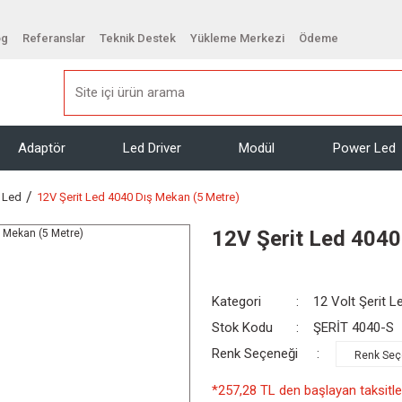
og
Referanslar
Teknik Destek
Yükleme Merkezi
Ödeme
Adaptör
Led Driver
Modül
Power Led
t Led
12V Şerit Led 4040 Dış Mekan (5 Metre)
12V Şerit Led 4040
Kategori
12 Volt Şerit L
Stok Kodu
ŞERİT 4040-S
Renk Seçeneği
*257,28 TL den başlayan taksitler