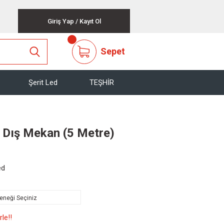
Giriş Yap
/
Kayıt Ol
Sepet
Şerit Led
TEŞHİR
 Dış Mekan (5 Metre)
ed
le!!