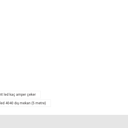
tarafımıza iletebilirsiniz.
rit led kaç amper çeker
 led 4040 dış mekan (5 metre)