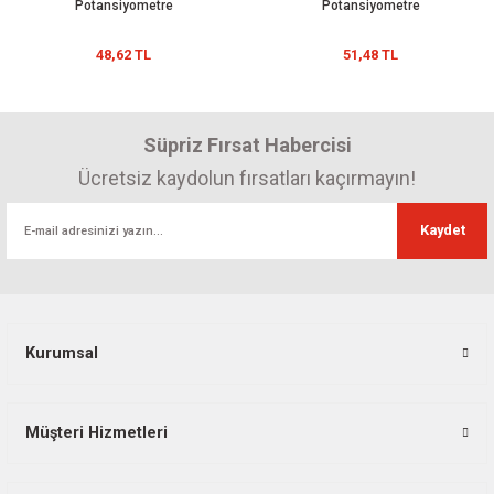
Potansiyometre
Potansiyometre
48,62 TL
51,48 TL
i
Süpriz Fırsat Habercisi
nsatör
Ücretsiz kaydolun fırsatları kaçırmayın!
Kaydet
Kurumsal
Müşteri Hizmetleri