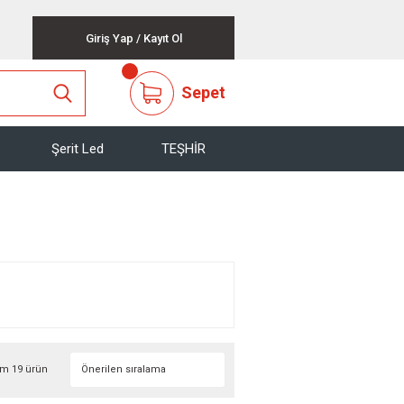
Giriş Yap
/
Kayıt Ol
Sepet
Şerit Led
TEŞHİR
m 19 ürün