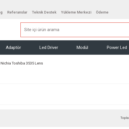
og
Referanslar
Teknik Destek
Yükleme Merkezi
Ödeme
Adaptör
Led Driver
Modül
Power Led
 Nichia Toshiba 3535 Lens
Topla