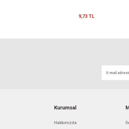
9,73 TL
Kurumsal
M
Hakkımızda
İl