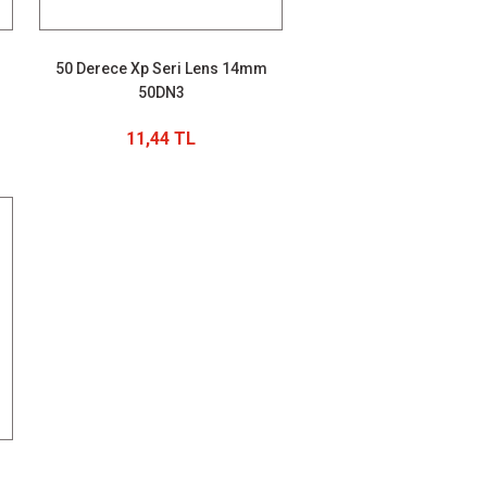
50 Derece Xp Seri Lens 14mm
50DN3
11,44 TL