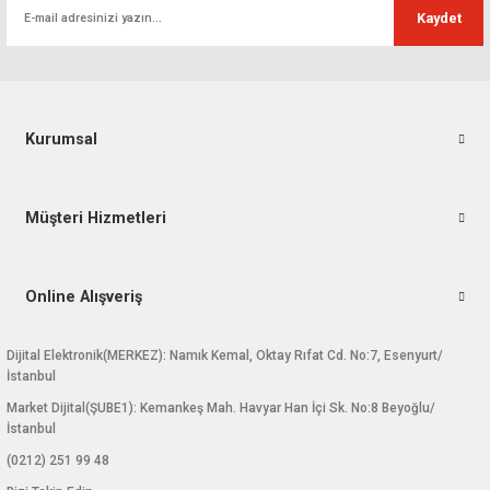
Kaydet
Bu ürüne benzer farklı alternatifler olmalı.
Kurumsal
Gönder
Müşteri Hizmetleri
Online Alışveriş
Dijital Elektronik(MERKEZ): Namık Kemal, Oktay Rıfat Cd. No:7, Esenyurt/
İstanbul
Market Dijital(ŞUBE1): Kemankeş Mah. Havyar Han İçi Sk. No:8 Beyoğlu/
İstanbul
(0212) 251 99 48