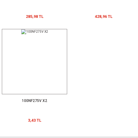
285,98 TL
428,96 TL
100NF275V X2
3,43 TL