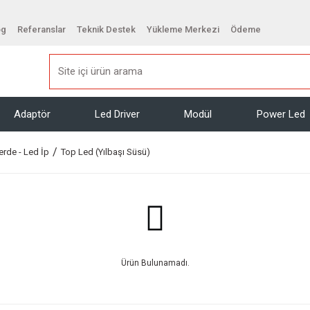
og
Referanslar
Teknik Destek
Yükleme Merkezi
Ödeme
Adaptör
Led Driver
Modül
Power Led
erde - Led İp
Top Led (Yılbaşı Süsü)
Ürün Bulunamadı.