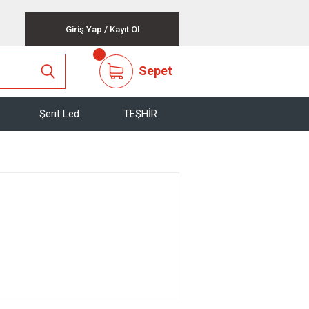
Giriş Yap
/
Kayıt Ol
Sepet
Şerit Led
TEŞHİR