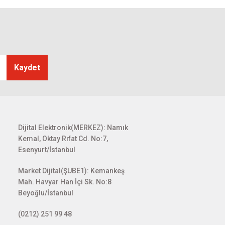
Kaydet
Dijital Elektronik(MERKEZ): Namık
Kemal, Oktay Rıfat Cd. No:7,
Esenyurt/İstanbul
Market Dijital(ŞUBE1): Kemankeş
Mah. Havyar Han İçi Sk. No:8
Beyoğlu/İstanbul
(0212) 251 99 48