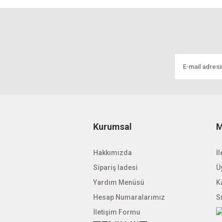
Kurumsal
M
Hakkımızda
İl
Sipariş İadesi
Üy
Yardım Menüsü
K
Hesap Numaralarımız
S
İletişim Formu