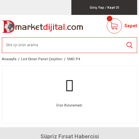
Giriş Yap
/
Kayıt Ol
Sepet
Anasayfa
Led Ekran Panel Çeşitleri
SMD P4
Ürün Bulunamadı.
Süpriz Fırsat Habercisi