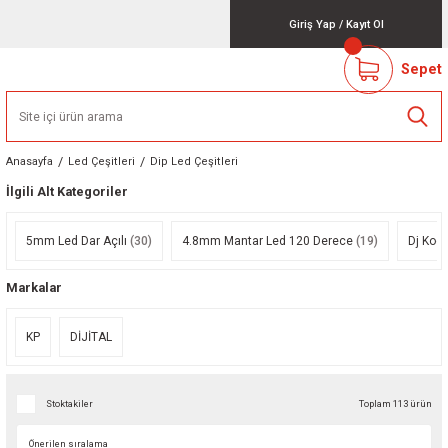
Giriş Yap
/
Kayıt Ol
Sepet
Anasayfa
Led Çeşitleri
Dip Led Çeşitleri
İlgili Alt Kategoriler
5mm Led Dar Açılı
(30)
4.8mm Mantar Led 120 Derece
(19)
Dj Kodl
Markalar
KP
DİJİTAL
Stoktakiler
Toplam 113 ürün