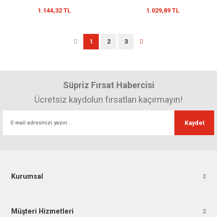
1.144,32 TL
1.029,89 TL
1
2
3
Süpriz Fırsat Habercisi
Ücretsiz kaydolun fırsatları kaçırmayın!
Kaydet
Kurumsal
Müşteri Hizmetleri