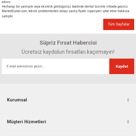
ediniz.
Herhangi bir yanlışlık veya eksiklik gördüğünüz takdirde derhal bizimle irtibata geçiniz.
MarketDijital.com, teknik problemlerden dolayı yanlış fiyatlı siparişleri iptal etme hakkına
sahiptir.
Tüm Sayfalar
Süpriz Fırsat Habercisi
Ücretsiz kaydolun fırsatları kaçırmayın!
Kaydet
Kurumsal
Müşteri Hizmetleri