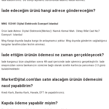
iade edebilirsiniz. Bu süreyi aşmanız durumunda iadeniz kabul edilmez.
İade edeceğim ürünü hangi adrese göndereceğim?
MNG 153441 Dijital Elektronik Esenyurt İstanbul
Ürün İade Adresi: Dijital Elektronik(Merkez): Namık Kemal Mah. Oktay Rıfat Cad No:7
Esenyurt
İstanbul
Mng Kargo dışında başka kargo ile anlaşmamız yoktur. Mng dışında gönderim sağladığınız
kargolar tarafımızdan teslim alınmaz.
İade ettiğim ürünün ödemesi ne zaman gerçekleşecek?
İade kargonuz bize ulaştıktan sonra
48 saat
içerisinde iade işleminiz gerçekleştirilir. İade
onayınızdan sonra bankanızın sürecine bağlı olarak ücretin kartınıza yansıması
2-3
günü
bulabilmektedir.
MarketDijital.com’dan satın alacağım ürünün ödemesini
nasıl yapabilirim?
Kredi Kartı, Banka Kartı, Havale, EFT ile yapabilirsiniz.
Kapıda ödeme yapabilir miyim?