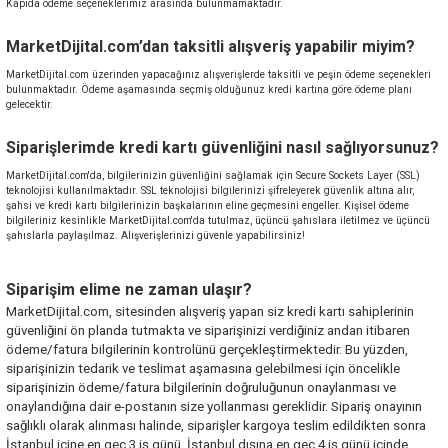
Kapıda ödeme seçeneklerimiz arasında bulunmamaktadır.
MarketDijital.com’dan taksitli alışveriş yapabilir miyim?
MarketDijital.com üzerinden yapacağınız alışverişlerde taksitli ve peşin ödeme seçenekleri
bulunmaktadır. Ödeme aşamasında seçmiş olduğunuz kredi kartına göre ödeme planı
gelecektir.
Siparişlerimde kredi kartı güvenliğini nasıl sağlıyorsunuz?
MarketDijital.com'da, bilgilerinizin güvenliğini sağlamak için Secure Sockets Layer (SSL)
teknolojisi kullanılmaktadır. SSL teknolojisi bilgilerinizi şifreleyerek güvenlik altına alır,
şahsi ve kredi kartı bilgilerinizin başkalarının eline geçmesini engeller. Kişisel ödeme
bilgileriniz kesinlikle MarketDijital.com'da tutulmaz, üçüncü şahıslara iletilmez ve üçüncü
şahıslarla paylaşılmaz. Alışverişlerinizi güvenle yapabilirsiniz!
Siparişim elime ne zaman ulaşır?
MarketDijital.com, sitesinden alışveriş yapan siz kredi kartı sahiplerinin
güvenliğini ön planda tutmakta ve siparişinizi verdiğiniz andan itibaren
ödeme/fatura bilgilerinin kontrolünü gerçekleştirmektedir. Bu yüzden,
siparişinizin tedarik ve teslimat aşamasına gelebilmesi için öncelikle
siparişinizin ödeme/fatura bilgilerinin doğruluğunun onaylanması ve
onaylandığına dair e-postanın size yollanması gereklidir. Sipariş onayının
sağlıklı olarak alınması halinde, siparişler kargoya teslim edildikten sonra
İstanbul içine en geç 3 iş günü, İstanbul dışına en geç 4 iş günü içinde