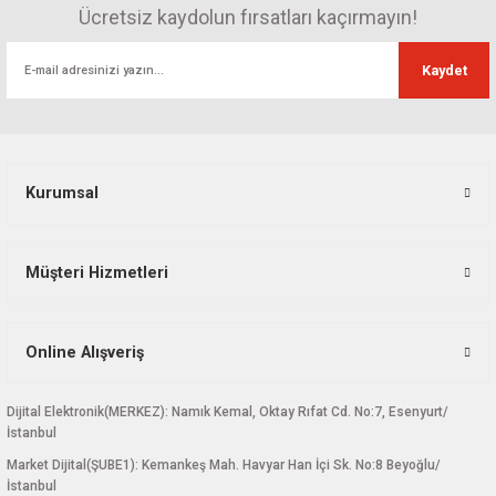
Ürün açıklamasında eksik bilgiler bulunuyor.
Ücretsiz kaydolun fırsatları kaçırmayın!
Ürün bilgilerinde hatalar bulunuyor.
Kaydet
Ürün fiyatı diğer sitelerden daha pahalı.
Bu ürüne benzer farklı alternatifler olmalı.
Kurumsal
Gönder
Müşteri Hizmetleri
Online Alışveriş
Dijital Elektronik(MERKEZ): Namık Kemal, Oktay Rıfat Cd. No:7, Esenyurt/
İstanbul
Market Dijital(ŞUBE1): Kemankeş Mah. Havyar Han İçi Sk. No:8 Beyoğlu/
İstanbul