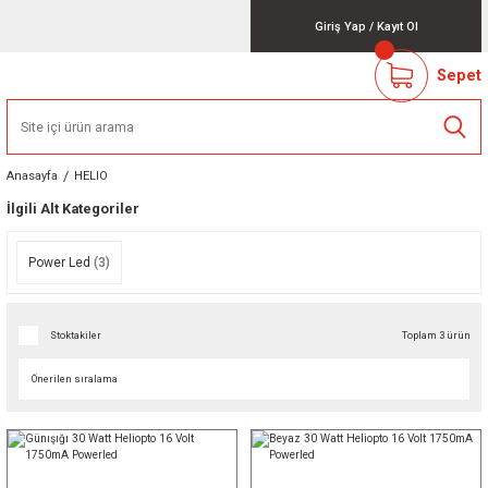
Giriş Yap
/
Kayıt Ol
Sepet
Anasayfa
HELIO
İlgili Alt Kategoriler
Power Led
(3)
Stoktakiler
Toplam 3 ürün