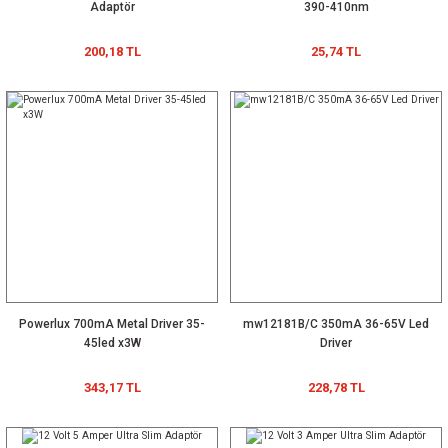
Adaptör
390-410nm
200,18 TL
25,74 TL
Powerlux 700mA Metal Driver 35-
mw12181B/C 350mA 36-65V Led
45led x3W
Driver
343,17 TL
228,78 TL