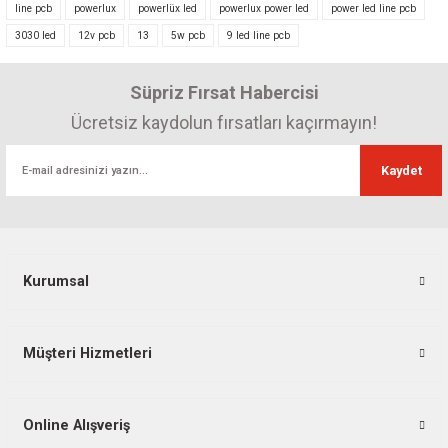
line pcb
powerlux
powerlüx led
powerlux power led
power led line pcb
Ürün resmi kalitesiz, bozuk veya görüntülenemiyor.
3030 led
12v pcb
13
5w pcb
9 led line pcb
Ürün açıklamasında eksik bilgiler bulunuyor.
Ürün bilgilerinde hatalar bulunuyor.
Süpriz Fırsat Habercisi
Ürün fiyatı diğer sitelerden daha pahalı.
Ücretsiz kaydolun fırsatları kaçırmayın!
Bu ürüne benzer farklı alternatifler olmalı.
Kaydet
3030 Ledli 6W 12V 6 Led Line PCB IP65
157,23 TL
Gönder
Kurumsal
Müşteri Hizmetleri
Online Alışveriş