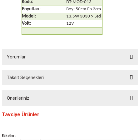
Kodu:
DT-MOD-013
Boyutları:
Boy: 50cm En 2cm
Model:
13,5W 3030 9 Led
Volt:
12V
Yorumlar
Taksit Seçenekleri
Bu ürüne ilk yorumu siz yapın! Puan kazanın...
Önerileriniz
Yorum Yaz
Bu ürünün fiyat bilgisi, resim, ürün açıklamalarında ve diğer konularda
Tavsiye Ürünler
yetersiz gördüğünüz noktaları öneri formunu kullanarak tarafımıza
iletebilirsiniz.
Görüş ve önerileriniz için teşekkür ederiz.
Etiketler :