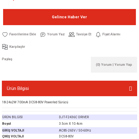
Gelince Haber Ver
Yorum Yaz
Tavsiye Et
Fiyat Alarmı
Karşılaştır
Paylaş
(0) Yorum | Yorum Yap
Ürün Bilgisi
18-24x2W 700mA DC58-80V Powerled Sürücü
ÜRÜN BİLGİSİ
DJT-F2436C DRIVER
Boyut
3.5cm X 10.4cm
GİRİŞ VOLTAJI
AC85-265V / 50-60Hz
ÇIKIŞ VOLTAJI
DC58-80V