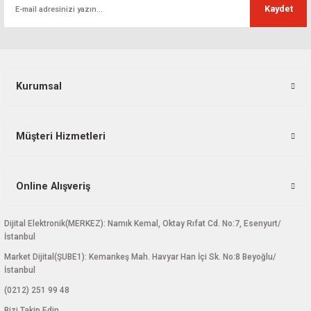
Kaydet
Ürün fiyatı diğer sitelerden daha pahalı.
Bu ürüne benzer farklı alternatifler olmalı.
Kurumsal
Gönder
Müşteri Hizmetleri
Online Alışveriş
Dijital Elektronik(MERKEZ): Namık Kemal, Oktay Rıfat Cd. No:7, Esenyurt/
İstanbul
Market Dijital(ŞUBE1): Kemankeş Mah. Havyar Han İçi Sk. No:8 Beyoğlu/
İstanbul
(0212) 251 99 48
Bizi Takip Edin