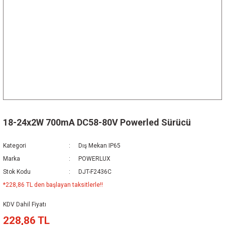
18-24x2W 700mA DC58-80V Powerled Sürücü
Kategori
Dış Mekan IP65
Marka
POWERLUX
Stok Kodu
DJT-F2436C
*228,86 TL den başlayan taksitlerle!!
KDV Dahil Fiyatı
228,86 TL