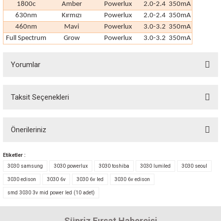
1800c
Amber
Powerlux
2.0-2.4
350mA
630nm
Kırmızı
Powerlux
2.0-2.4
350mA
460nm
Mavi
Powerlux
3.0-3.2
350mA
Full Spectrum
Grow
Powerlux
3.0-3.2
350mA
Yorumlar
Taksit Seçenekleri
Bu ürüne ilk yorumu siz yapın! Puan kazanın...
Önerileriniz
Yorum Yaz
Bu ürünün fiyat bilgisi, resim, ürün açıklamalarında ve diğer konularda
Etiketler :
yetersiz gördüğünüz noktaları öneri formunu kullanarak tarafımıza
3030 samsung
3030 powerlux
3030 toshiba
3030 lumiled
3030 seoul
iletebilirsiniz.
3030 edison
3030 6v
3030 6v led
3030 6v edison
Görüş ve önerileriniz için teşekkür ederiz.
smd 3030 3v mid power led (10 adet)
Ürün resmi kalitesiz, bozuk veya görüntülenemiyor.
Süpriz Fırsat Habercisi
Ürün açıklamasında eksik bilgiler bulunuyor.