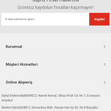
Ürün bilgilerinde hatalar bulunuyor.
Ücretsiz kaydolun fırsatları kaçırmayın!
Ürün fiyatı diğer sitelerden daha pahalı.
Kaydet
Bu ürüne benzer farklı alternatifler olmalı.
Kurumsal
Gönder
Müşteri Hizmetleri
Online Alışveriş
Dijital Elektronik(MERKEZ): Namık Kemal, Oktay Rıfat Cd. No:7, Esenyurt/
İstanbul
Market Dijital(ŞUBE1): Kemankeş Mah. Havyar Han İçi Sk. No:8 Beyoğlu/