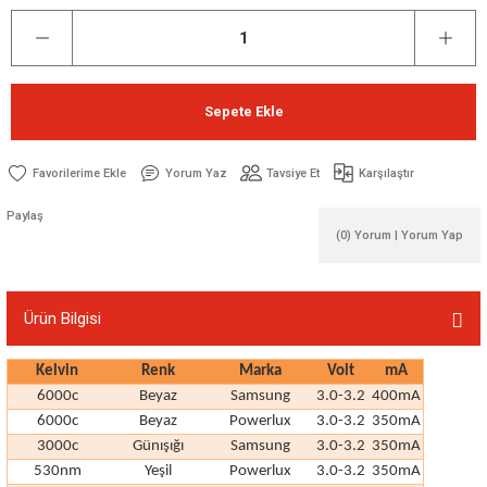
Sepete Ekle
Yorum Yaz
Tavsiye Et
Karşılaştır
Paylaş
(0) Yorum | Yorum Yap
Ürün Bilgisi
Kelvin
Renk
Marka
Volt
mA
6000c
Beyaz
Samsung
3.0-3.2
400mA
6000c
Beyaz
Powerlux
3.0-3.2
350mA
3000c
Günışığı
Samsung
3.0-3.2
350mA
530nm
Yeşil
Powerlux
3.0-3.2
350mA