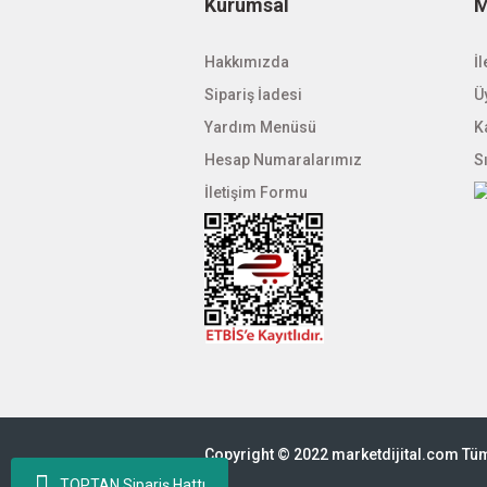
Kurumsal
M
Hakkımızda
İl
Sipariş İadesi
Üy
Yardım Menüsü
K
Hesap Numaralarımız
S
İletişim Formu
Copyright © 2022 marketdijital.com Tüm 
TOPTAN Sipariş Hattı