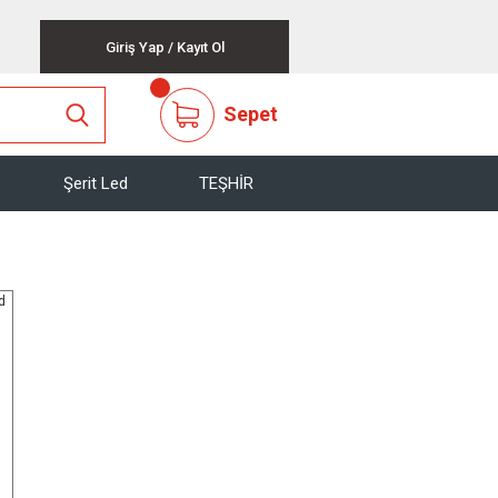
Giriş Yap
/
Kayıt Ol
Sepet
Şerit Led
TEŞHİR