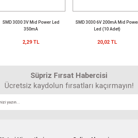
SMD 3030 3V Mid Power Led
SMD 3030 6V 200mA Mid Powe
350mA
Led (10 Adet)
2,29 TL
20,02 TL
Süpriz Fırsat Habercisi
Ücretsiz kaydolun fırsatları kaçırmayın!