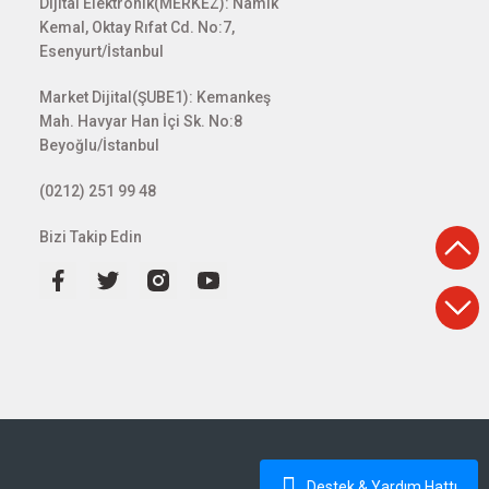
Dijital Elektronik(MERKEZ): Namık
Kemal, Oktay Rıfat Cd. No:7,
Esenyurt/İstanbul
Market Dijital(ŞUBE1): Kemankeş
Mah. Havyar Han İçi Sk. No:8
Beyoğlu/İstanbul
(0212) 251 99 48
Bizi Takip Edin
Destek & Yardım Hattı