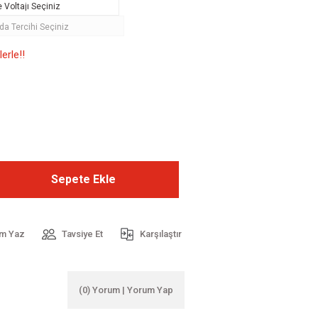
erle!!
Sepete Ekle
m Yaz
Tavsiye Et
Karşılaştır
(0) Yorum | Yorum Yap