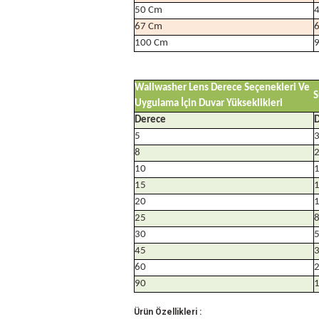
50 Cm
67 Cm
100 Cm
Wallwasher Lens Derece Seçenekleri Ve
S
Uygulama İçin Duvar Yükseklikleri
Derece
D
5
8
10
15
20
25
8
30
5
45
3
60
2
90
1
Ürün Özellikleri :