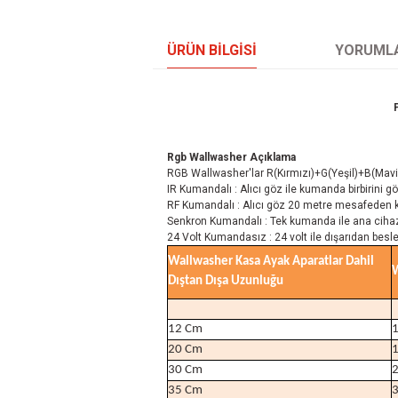
ÜRÜN BILGISI
YORUML
Rgb Wallwasher Açıklama
RGB Wallwasher'lar R(Kırmızı)+G(Yeşil)+B(Mavi)
IR Kumandalı : Alıcı göz ile kumanda birbirini g
RF Kumandalı : Alıcı göz 20 metre mesafeden
Senkron Kumandalı : Tek kumanda ile ana cihaz 
24 Volt Kumandasız : 24 volt ile dışarıdan bes
Wallwasher Kasa Ayak Aparatlar Dahil
W
Dıştan Dışa Uzunluğu
12 Cm
20 Cm
30 Cm
35 Cm