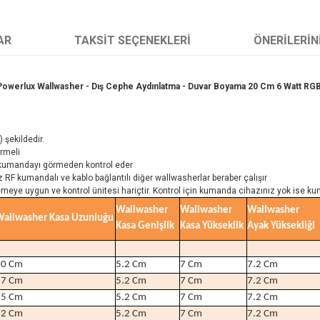
AR
TAKSIT SEÇENEKLERI
ÖNERILERIN
Powerlux Wallwasher - Dış Cephe Aydınlatma - Duvar Boyama 20 Cm 6 Watt RG
 şekildedir.
örmeli
 kumandayı görmeden kontrol eder
RF kumandalı ve kablo bağlantılı diğer wallwasherlar beraber çalışır
lemeye uygun ve kontrol ünitesi hariçtir. Kontrol için kumanda cihazınız yok ise 
Wallwasher
Wallwasher
Wallwasher
allwasher Kasa Uzunluğu
Kasa Genişlik
Kasa Yükseklik
Ayak Yüksekliği
10 Cm
5.2 Cm
7 Cm
7.2 Cm
17 Cm
5.2 Cm
7 Cm
7.2 Cm
25 Cm
5.2 Cm
7 Cm
7.2 Cm
32 Cm
5.2 Cm
7 Cm
7.2 Cm