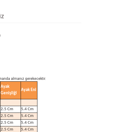
IZ
B
kumanda almanız gerekecektir.
Ayak
Ayak Eni
Genişliği
2.5 Cm
5.4 Cm
2.5 Cm
5.4 Cm
2.5 Cm
5.4 Cm
2.5 Cm
5.4 Cm