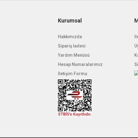
Kurumsal
M
Hakkımızda
İl
Sipariş İadesi
Üy
Yardım Menüsü
K
Hesap Numaralarımız
S
İletişim Formu