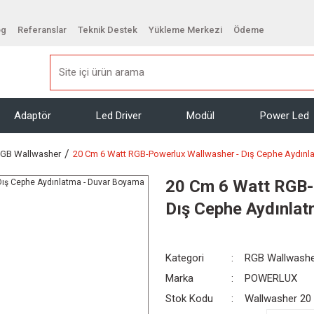
og
Referanslar
Teknik Destek
Yükleme Merkezi
Ödeme
Adaptör
Led Driver
Modül
Power Led
GB Wallwasher
20 Cm 6 Watt RGB-Powerlux Wallwasher - Dış Cephe Aydınl
20 Cm 6 Watt RGB-
Dış Cephe Aydınla
Kategori
RGB Wallwash
Marka
POWERLUX
Stok Kodu
Wallwasher 20