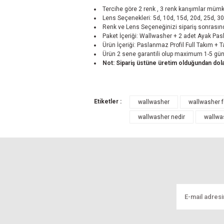
Tercihe göre 2 renk , 3 renk karışımlar mü
Lens Seçenekleri: 5d, 10d, 15d, 20d, 25d, 30
Renk ve Lens Seçeneğinizi sipariş sonrasınd
Paket İçeriği: Wallwasher + 2 adet Ayak P
Ürün İçeriği: Paslanmaz Profil Full Takım + 
Ürün 2 sene garantili olup maximum 1-5 gün 
Not: Sipariş üstüne üretim olduğundan dolay
Bu ürünün fiyat bilgisi, resim, ürün açıklamal
Etiketler :
wallwasher
wallwasher f
Görüş ve önerileriniz için teşekkür ederiz.
wallwasher nedir
wallwa
Ürün resmi kalitesiz, bozuk veya görüntül
Ürün açıklamasında eksik bilgiler bulunuyo
Ürün bilgilerinde hatalar bulunuyor.
Ürün fiyatı diğer sitelerden daha pahalı.
Bu ürüne benzer farklı alternatifler olmalı.