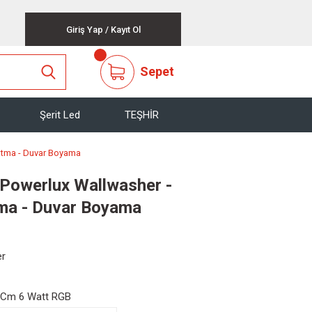
Giriş Yap
/
Kayıt Ol
Sepet
Şerit Led
TEŞHİR
atma - Duvar Boyama
Powerlux Wallwasher -
tma - Duvar Boyama
er
 Cm 6 Watt RGB