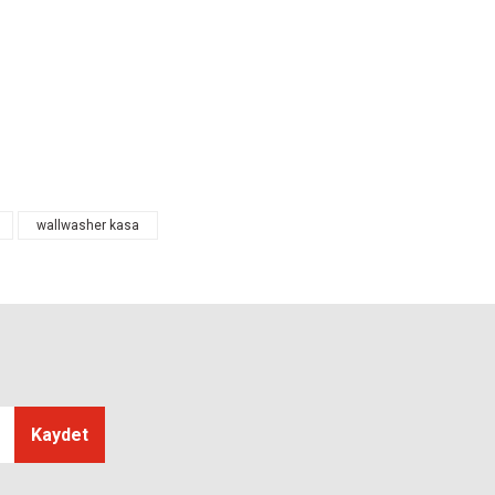
tarafımıza iletebilirsiniz.
wallwasher kasa
Kaydet