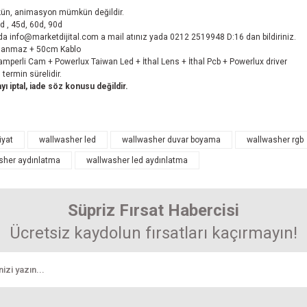
mkün, animasyon mümkün değildir.
d , 45d, 60d, 90d
a info@marketdijital.com a mail atınız yada 0212 2519948 D:16 dan bildiriniz.
aslanmaz + 50cm Kablo
Tamperli Cam + Powerlux Taiwan Led + İthal Lens + İthal Pcb + Powerlux driver
termin sürelidir.
ı iptal, iade söz konusu değildir.
arında ve diğer konularda yetersiz gördüğünüz noktaları öneri formunu kullanarak 
iyat
wallwasher led
wallwasher duvar boyama
wallwasher rgb
Bu ürüne ilk yorumu siz yapın! Puan kazanın...
sher aydınlatma
wallwasher led aydınlatma
enemiyor.
Yorum Yaz
r.
Süpriz Fırsat Habercisi
Ücretsiz kaydolun fırsatları kaçırmayın!