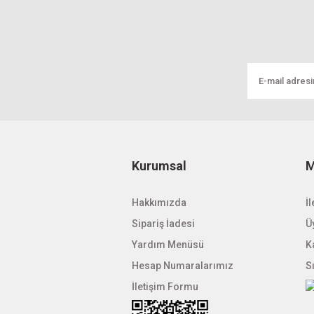
Kurumsal
M
Hakkımızda
İl
Sipariş İadesi
Üy
Yardım Menüsü
K
Hesap Numaralarımız
S
İletişim Formu