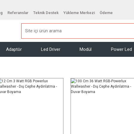
og
Referanslar
Teknik Destek
Yükleme Merkezi
Ödeme
Adaptör
Led Driver
Modül
Power Led