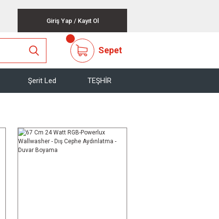
Giriş Yap
/
Kayıt Ol
Sepet
Şerit Led
TEŞHİR