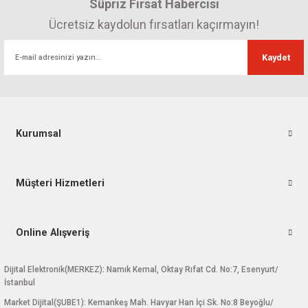
Süpriz Fırsat Habercisi
Ürün açıklamasında eksik bilgiler bulunuyor.
Ürün bilgilerinde hatalar bulunuyor.
Ücretsiz kaydolun fırsatları kaçırmayın!
Ürün fiyatı diğer sitelerden daha pahalı.
Kaydet
Bu ürüne benzer farklı alternatifler olmalı.
Kurumsal
Gönder
Müşteri Hizmetleri
Online Alışveriş
Dijital Elektronik(MERKEZ): Namık Kemal, Oktay Rıfat Cd. No:7, Esenyurt/
İstanbul
Market Dijital(ŞUBE1): Kemankeş Mah. Havyar Han İçi Sk. No:8 Beyoğlu/