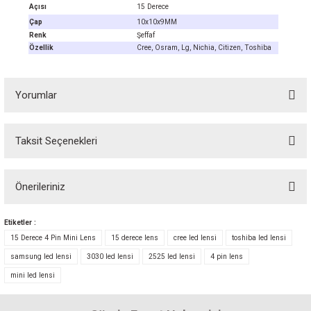
Açısı
15 Derece
Çap
10x10x9MM
Renk
Şeffaf
Özellik
Cree, Osram, Lg, Nichia, Citizen, Toshiba
Yorumlar
Taksit Seçenekleri
Bu ürüne ilk yorumu siz yapın! Puan kazanın...
Önerileriniz
Yorum Yaz
Bu ürünün fiyat bilgisi, resim, ürün açıklamalarında ve diğer konularda
Etiketler :
yetersiz gördüğünüz noktaları öneri formunu kullanarak tarafımıza
15 Derece 4 Pin Mini Lens
15 derece lens
cree led lensi
toshiba led lensi
iletebilirsiniz.
samsung led lensi
3030 led lensi
2525 led lensi
4 pin lens
Görüş ve önerileriniz için teşekkür ederiz.
mini led lensi
Ürün resmi kalitesiz, bozuk veya görüntülenemiyor.