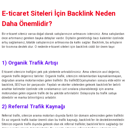
E-ticaret Siteleri İçin Backlink Neden
Daha Önemlidir?
Bir e-ticaret siteniz varsa doğal olarak satışlarınızın artmasını istersiniz. Ama satışlardan
önce artırmanız gereken başka detaylar vardır. Dijitalin gerektirdiği bazı kalemler özelinde
artış sağlamanız, totalde satışlarınızın artmasına da katkı sağlar. Backlink, bu artışların
bir kısmına destek olur. O nedenle e-ticaret siteleri için backlink ciddi bir önem taşır.
1) Organik Trafik Artışı
E-ticaret sitenizin trafiğini pek çok yöntemle artırabilirsiniz. Ama sitenizin asıl değerini,
organik trafik değeriniz belirler. Organik trafik; sitenizin reklamlardan kaynaklanmayan,
doğrudan arama motorlarından gelen trafiktir. Bu trafik
SEO
çalışmaları sonucu elde edilir ve
backlink, SEO’nun bir parçasıdır. Faydalı ve otoriter sitelerden gelecek backlink’ler belirli
anahtar kelimeler özelinde site sıralamanızı üst sıralara çıkarabileceği için arama
motorundan gelen organik trafik de bu şekilde artırılabilir. Dolayısıyla bu trafik satışa
dönebilir ve marka bilinirliğiniz artabilir.
2) Referral Trafik Kaynağı
Referral trafik, sitenize arama motorları dışında farklı bir domain adresinden gelen trafiktir.
En az organik trafik kadar önemli olan bu trafik kaynağı, backlink’ler ile desteklenmektedir.
Sitenize organik trafik dışında gelecek olan ek referral trafikler, backlink’lerin sağladığı bir