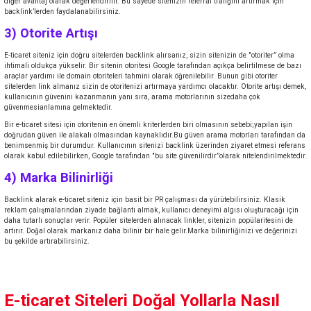
diğer avantaj olarak değerlendirilir. Bu sayede sitenizin referral trafiğini artırmak için
backlink’lerden faydalanabilirsiniz.
3) Otorite Artışı
E-ticaret siteniz için doğru sitelerden backlink alırsanız, sizin sitenizin de "otoriter” olma
ihtimali oldukça yükselir. Bir sitenin otoritesi Google tarafından açıkça belirtilmese de bazı
araçlar yardımı ile domain otoriteleri tahmini olarak öğrenilebilir. Bunun gibi otoriter
sitelerden link almanız sizin de otoritenizi artırmaya yardımcı olacaktır. Otorite artışı demek,
kullanıcının güvenini kazanmanın yanı sıra, arama motorlarının sizedaha çok
güvenmesianlamına gelmektedir.
Bir e-ticaret sitesi için otoritenin en önemli kriterlerden biri olmasının sebebi;yapılan işin
doğrudan güven ile alakalı olmasından kaynaklıdır.Bu güven arama motorları tarafından da
benimsenmiş bir durumdur. Kullanıcının sitenizi backlink üzerinden ziyaret etmesi referans
olarak kabul edilebilirken, Google tarafından "bu site güvenilirdir”olarak nitelendirilmektedir.
4) Marka Bilinirliği
Backlink alarak e-ticaret siteniz için basit bir PR çalışması da yürütebilirsiniz. Klasik
reklam çalışmalarından ziyade bağlantı almak, kullanıcı deneyimi algısı oluşturacağı için
daha tutarlı sonuçlar verir. Popüler sitelerden alınacak linkler, sitenizin popülaritesini de
artırır. Doğal olarak markanız daha bilinir bir hale gelir.
Marka bilinirliği
nizi ve değerinizi
bu şekilde artırabilirsiniz.
E-ticaret Siteleri Doğal Yollarla Nasıl