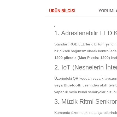
ÜRÜN BILGISI
YORUML
1. Adreslenebilir LED 
Standart RGB LED'ler gibi tüm şeridi
bir pikseli bağımsız olarak kontrol ed
1200 piksele (Max Pixels: 1200)
kad
2. IoT (Nesnelerin İnte
Üzerindeki QR koddan veya kılavuzund
veya Bluetooth
üzerinden akıllı tele
yapabilir veya kendi senaryolarınızı olu
3. Müzik Ritmi Senkro
Kumanda üzerindeki nota işaretlerinde