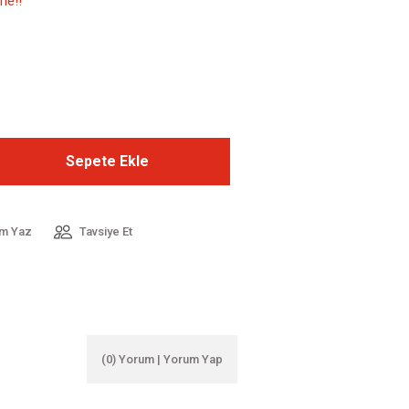
le!!
Sepete Ekle
m Yaz
Tavsiye Et
(0) Yorum | Yorum Yap