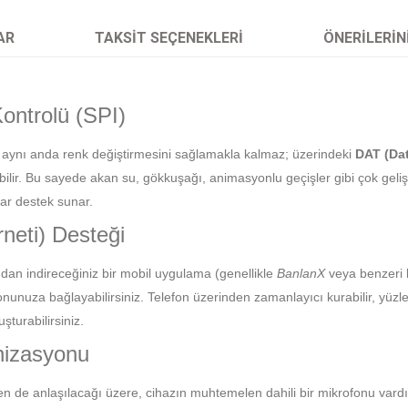
AR
TAKSIT SEÇENEKLERI
ÖNERILERIN
Kontrolü (SPI)
n aynı anda renk değiştirmesini sağlamakla kalmaz; üzerindeki
DAT (Da
ebilir. Bu sayede akan su, gökkuşağı, animasyonlu geçişler gibi çok geli
ar destek sunar.
rneti) Desteği
an indireceğiniz bir mobil uygulama (genellikle
BanlanX
veya benzeri 
fonunuza bağlayabilirsiniz. Telefon üzerinden zamanlayıcı kurabilir, yü
şturabilirsiniz.
nizasyonu
n de anlaşılacağı üzere, cihazın muhtemelen dahili bir mikrofonu vard