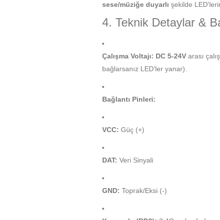
sese/müziğe duyarlı
şekilde LED'leri
4. Teknik Detaylar & B
Çalışma Voltajı:
DC 5-24V
arası çalış
bağlarsanız LED'ler yanar).
Bağlantı Pinleri:
VCC:
Güç (+)
DAT:
Veri Sinyali
GND:
Toprak/Eksi (-)