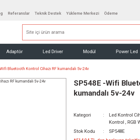
og
Referanslar
Teknik Destek
Yükleme Merkezi
Ödeme
Adaptör
Led Driver
Modül
Power Led
Wifi Bluetooth Kontrol Cihazı RF kumandalı 5v-24v
SP548E -Wifi Bluet
kumandalı 5v-24v
Kategori
Led Kontrol Cih
Kontrol
,
RGB W
Stok Kodu
SP548E