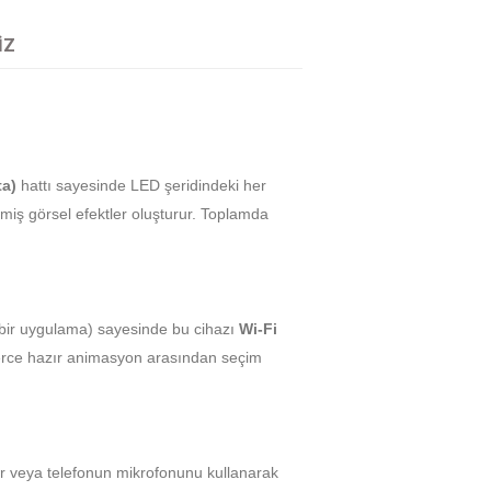
IZ
ta)
hattı sayesinde LED şeridindeki her
şmiş görsel efektler oluşturur. Toplamda
bir uygulama) sayesinde bu cihazı
Wi-Fi
zlerce hazır animasyon arasından seçim
ır veya telefonun mikrofonunu kullanarak