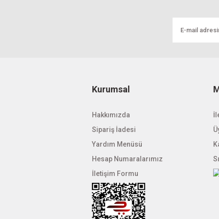
Ürün açıklamasında eksik bilgiler bulunuyo
Ürün bilgilerinde hatalar bulunuyor.
Ürün fiyatı diğer sitelerden daha pahalı.
Bu ürüne benzer farklı alternatifler olmalı.
Kurumsal
M
Hakkımızda
İl
Sipariş İadesi
Üy
Yardım Menüsü
K
Hesap Numaralarımız
S
İletişim Formu