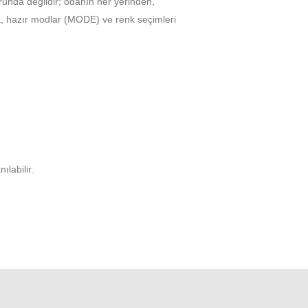
orunda değildir; odanın her yerinden,
ık, hazır modlar (MODE) ve renk seçimleri
labilir.
tarafımıza iletebilirsiniz.