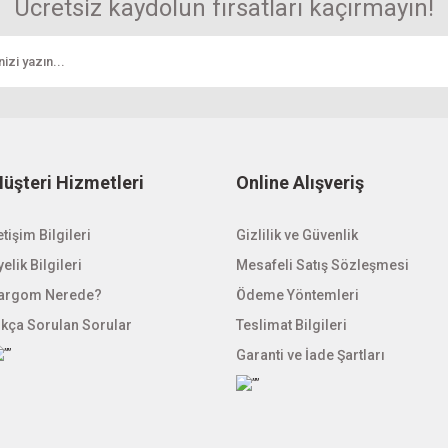
Ücretsiz kaydolun fırsatları kaçırmayın!
Yorum Yaz
r.
üşteri Hizmetleri
Online Alışveriş
etişim Bilgileri
Gönder
Gizlilik ve Güvenlik
elik Bilgileri
Mesafeli Satış Sözleşmesi
argom Nerede?
Ödeme Yöntemleri
ıkça Sorulan Sorular
Teslimat Bilgileri
Garanti ve İade Şartları