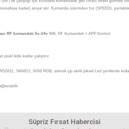
(RF) ile çalıştığı için kızılötesi kumandalar gibi cihazı direkt görmek z
bir mesafeye kadar) sinyal alır. Kumanda üzerinden hız (SPEED), parlakl
hazı RF kumandalı 5v-24v
Wifi, RF Kumandalı + APP Kontrol
 pixel lede kadar çalıştırır.
811, SK6812, 5050 RGB, adresli çip akıllı piksel Led şeritlerde kullanı
ağlanabilir.
arında ve diğer konularda yetersiz gördüğünüz noktaları öneri formunu kullanarak 
Bu ürüne ilk yorumu siz yapın! Puan kazanın...
Süpriz Fırsat Habercisi
enemiyor.