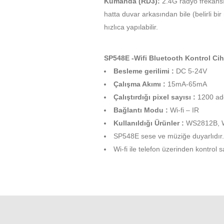
Kumanda (RD3):
2.4G radyo frekansı 
hatta duvar arkasından bile (belirli 
hızlıca yapılabilir.
SP548E -Wifi Bluetooth Kontrol Ci
Besleme gerilimi :
DC 5-24V
Çalışma Akımı :
15mA-65mA
Çalıştırdığı pixel sayısı :
1200 adet
Bağlantı Modu :
Wi-fi – IR
Kullanıldığı Ürünler :
WS2812B, WS2
SP548E sese ve müziğe duyarlıdır.
Wi-fi ile telefon üzerinden kontrol s
Bu ürünün fiyat bilgisi, resim, ürün açıklamal
Görüş ve önerileriniz için teşekkür ederiz.
Ürün resmi kalitesiz, bozuk veya görüntül