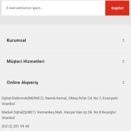
Ürün fiyatı diğer sitelerden daha pahalı.
Kaydet
Bu ürüne benzer farklı alternatifler olmalı.
Kurumsal
Gönder
Müşteri Hizmetleri
Online Alışveriş
Dijital Elektronik(MERKEZ): Namık Kemal, Oktay Rıfat Cd. No:7, Esenyurt/
İstanbul
Market Dijital(ŞUBE1): Kemankeş Mah. Havyar Han İçi Sk. No:8 Beyoğlu/
İstanbul
(0212) 251 99 48