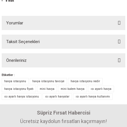
8 Watt
Yorumlar
Taksit Seçenekleri
Bu ürüne ilk yorumu siz yapın! Puan kazanın...
Önerileriniz
Yorum Yaz
Bu ürünün fiyat bilgisi, resim, ürün açıklamalarında ve diğer konularda
Etiketler :
yetersiz gördüğünüz noktaları öneri formunu kullanarak tarafımıza
havya istasyonu
havya istasyonu tavsiye
havya istasyonu nedir
iletebilirsiniz.
havya istasyonu fiyatı
mini havya
mini kalem havya
ısı ayarlı havya
Görüş ve önerileriniz için teşekkür ederiz.
ısı ayarlı havya istasyonu
ısı ayarlı havyalar
ısı ayarlı havya kullanımı
Ürün resmi kalitesiz, bozuk veya görüntülenemiyor.
Süpriz Fırsat Habercisi
Ürün açıklamasında eksik bilgiler bulunuyor.
Ürün bilgilerinde hatalar bulunuyor.
Ücretsiz kaydolun fırsatları kaçırmayın!