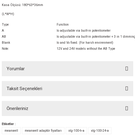
Kasa Ölçüsü: 180*63*36mm
(L*W*H)
Type
Function
A
Io adjustable via built-in potentiometer
AB
Io adjustable via built-in potentiometer + 3 in 1 dimm
Blank
Io and Vo fixed. (For harsh envirenment)
Note:
12V and 24V models without the AB Type
Yorumlar
Taksit Seçenekleri
Bu ürüne ilk yorumu siz yapın! Puan kazanın...
Önerileriniz
Yorum Yaz
Bu ürünün fiyat bilgisi, resim, ürün açıklamalarında ve diğer konularda
Etiketler :
yetersiz gördüğünüz noktaları öneri formunu kullanarak tarafımıza
meanwell
meanwell adaptör fiyatları
xlg-100-h-a
xlg-100-24-a
iletebilirsiniz.