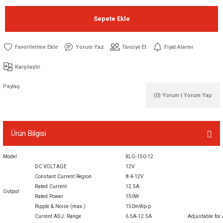
Sepete Ekle
Yorum Yaz
Tavsiye Et
Fiyat Alarmı
Karşılaştır
Paylaş
(0) Yorum | Yorum Yap
Ürün Bilgisi
Model
XLG-150-12
DC VOLTAGE
12V
Constant Current Region
8.4-12V
Rated Current
12.5A
Output
Rated Power
150W
Ripple & Noise (max.)
150mWp-p
Current ADJ. Range
6.5A-12.5A Adjustable for A/AB-Typ