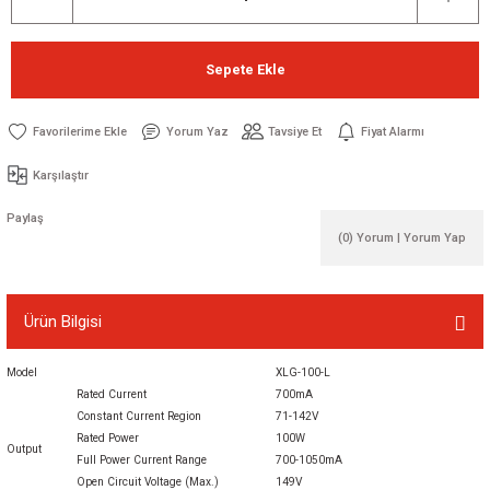
Sepete Ekle
Yorum Yaz
Tavsiye Et
Fiyat Alarmı
Karşılaştır
Paylaş
(0) Yorum | Yorum Yap
Ürün Bilgisi
Model
XLG-100-L
Rated Current
700mA
Constant Current Region
71-142V
Rated Power
100W
Output
Full Power Current Range
700-1050mA
Open Circuit Voltage (Max.)
149V