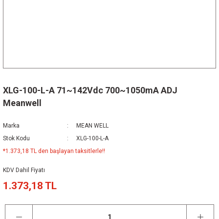
XLG-100-L-A 71~142Vdc 700~1050mA ADJ
Meanwell
Marka
MEAN WELL
Stok Kodu
XLG-100-L-A
*1.373,18 TL den başlayan taksitlerle!!
KDV Dahil Fiyatı
1.373,18 TL