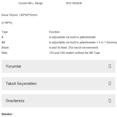
Current ADJ. Range
350-1050mA
Kasa Ölçüsü: 140*63*32mm
(L*W*H)
Type
Function
A
Io adjustable via built-in potentiometer
AB
Io adjustable via built-in potentiometer + 3 in 1 dimm
Blank
Io and Vo fixed. (For harsh envirenment)
Note:
12V and 24V models without the AB Type
Yorumlar
Taksit Seçenekleri
Bu ürüne ilk yorumu siz yapın! Puan kazanın...
Önerileriniz
Yorum Yaz
Bu ürünün fiyat bilgisi, resim, ürün açıklamalarında ve diğer konularda
Etiketler :