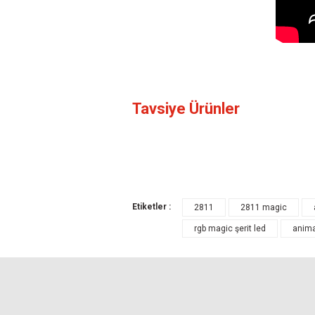
Bu ürünün fiyat bilgisi, resim, ürün açıklamal
Tavsiye Ürünler
Görüş ve önerileriniz için teşekkür ederiz.
Ürün resmi kalitesiz, bozuk veya görüntül
Ürün açıklamasında eksik bilgiler bulunuyo
Ürün bilgilerinde hatalar bulunuyor.
Etiketler :
Ürün fiyatı diğer sitelerden daha pahalı.
2811
2811 magic
Bu ürüne benzer farklı alternatifler olmalı.
rgb magic şerit led
anima