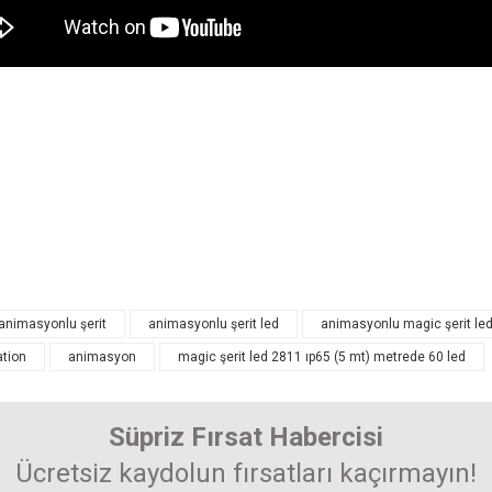
arında ve diğer konularda yetersiz gördüğünüz noktaları öneri formunu kullanarak 
Bu ürüne ilk yorumu siz yapın! Puan kazanın...
enemiyor.
Yorum Yaz
r.
animasyonlu şerit
animasyonlu şerit led
animasyonlu magic şerit le
tion
animasyon
magic şerit led 2811 ıp65 (5 mt) metrede 60 led
Süpriz Fırsat Habercisi
Ücretsiz kaydolun fırsatları kaçırmayın!