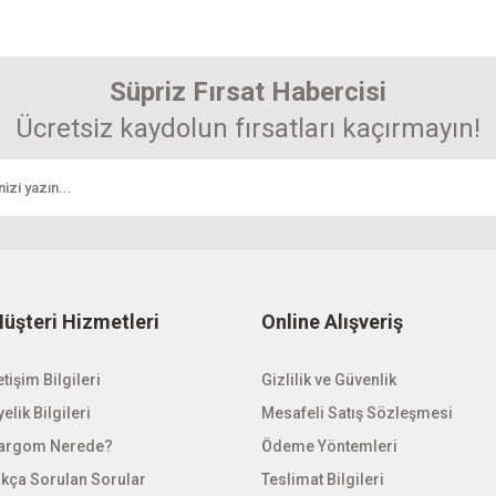
Bu ürüne ilk yorumu siz yapın! Puan kazanın...
enemiyor.
Yorum Yaz
r.
Süpriz Fırsat Habercisi
Ücretsiz kaydolun fırsatları kaçırmayın!
Gönder
üşteri Hizmetleri
Online Alışveriş
etişim Bilgileri
Gizlilik ve Güvenlik
elik Bilgileri
Mesafeli Satış Sözleşmesi
argom Nerede?
Ödeme Yöntemleri
ıkça Sorulan Sorular
Teslimat Bilgileri