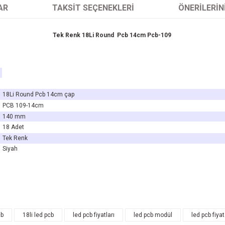
AR
TAKSIT SEÇENEKLERI
ÖNERILERIN
Tek Renk 18Li Round Pcb 14cm Pcb-109
18Li Round Pcb 14cm çap
PCB 109-14cm
140 mm
18 Adet
Tek Renk
Siyah
arında ve diğer konularda yetersiz gördüğünüz noktaları öneri formunu kullanarak 
cb
18li led pcb
led pcb fiyatları
led pcb modül
led pcb fiyat