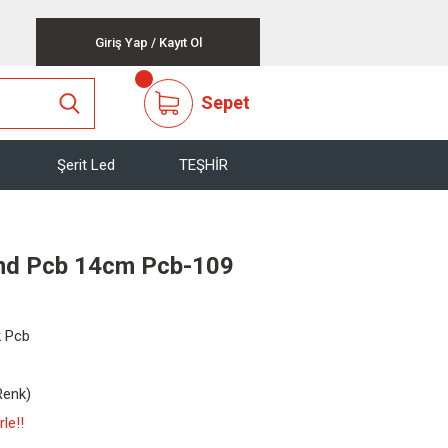
Giriş Yap
/
Kayıt Ol
Sepet
Şerit Led
TEŞHİR
nd Pcb 14cm Pcb-109
k Pcb
Renk)
le!!