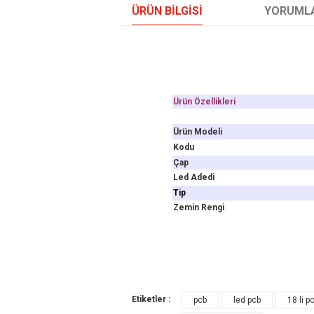
ÜRÜN BILGISI
YORUML
Ürün Özellikleri
Ürün Modeli
Kodu
Çap
Led Adedi
Tip
Zemin Rengi
Bu ürünün fiyat bilgisi, resim, ürün açıklamal
Etiketler :
pcb
led pcb
18 li p
Görüş ve önerileriniz için teşekkür ederiz.