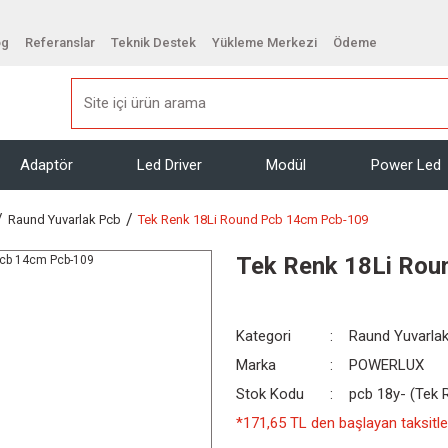
og
Referanslar
Teknik Destek
Yükleme Merkezi
Ödeme
Adaptör
Led Driver
Modül
Power Led
Raund Yuvarlak Pcb
Tek Renk 18Li Round Pcb 14cm Pcb-109
Tek Renk 18Li Rou
Kategori
Raund Yuvarla
Marka
POWERLUX
Stok Kodu
pcb 18y- (Tek 
*171,65 TL den başlayan taksitler