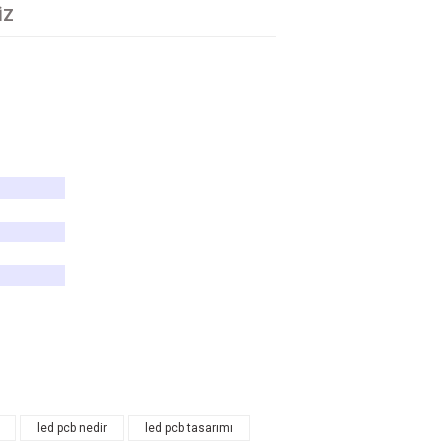
IZ
tarafımıza iletebilirsiniz.
led pcb nedir
led pcb tasarımı