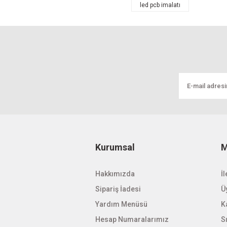
led pcb imalatı
Ürün resmi kalitesiz, bozuk veya görüntül
Ürün açıklamasında eksik bilgiler bulunuyo
Ürün bilgilerinde hatalar bulunuyor.
Ürün fiyatı diğer sitelerden daha pahalı.
Bu ürüne benzer farklı alternatifler olmalı.
Kurumsal
M
Hakkımızda
İl
Sipariş İadesi
Üy
Yardım Menüsü
K
Hesap Numaralarımız
S