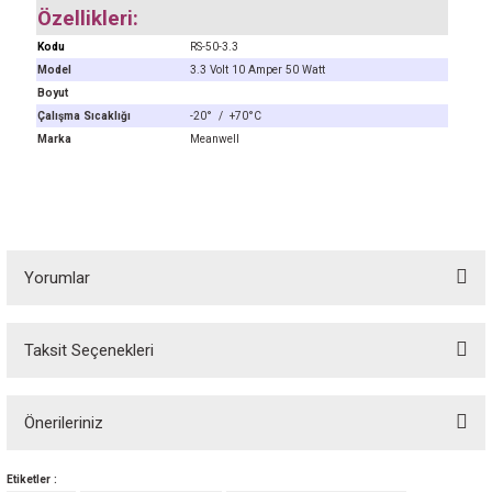
Özellikleri:
Kodu
RS-50-3.3
Model
3.3 Volt 10 Amper 50 Watt
Boyut
Çalışma Sıcaklığı
-20° / +70°C
Marka
Meanwell
Yorumlar
Taksit Seçenekleri
Bu ürüne ilk yorumu siz yapın! Puan kazanın...
Önerileriniz
Yorum Yaz
Bu ürünün fiyat bilgisi, resim, ürün açıklamalarında ve diğer konularda
Etiketler :