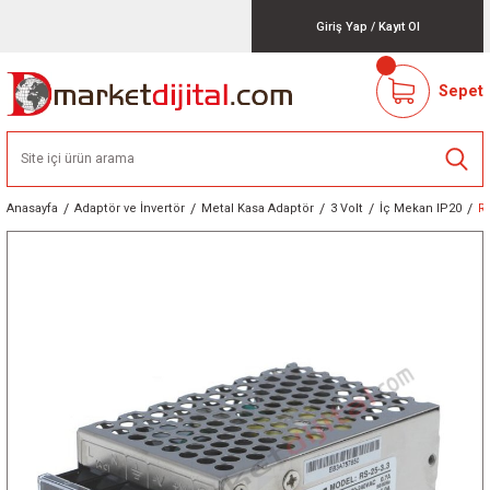
Giriş Yap
/
Kayıt Ol
Sepet
Anasayfa
Adaptör ve İnvertör
Metal Kasa Adaptör
3 Volt
İç Mekan IP20
R