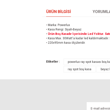
ÜRÜN BILGISI
YORUML
• Marka: Powerlux
• Kasa Rengi: Siyah-Beyaz
•
Ürün Boş Kasadır İçerisinde Led Yoktur. Satın 
• Kasa Max. 30Watt'a kadar led kaldırmaktadır.
• 220x95mm kasa ölçüleridir.
Bu ürünün fiyat bilgisi, resim, ürün açıklamal
Etiketler :
powerlux ray spot kasası boş k
Görüş ve önerileriniz için teşekkür ederiz.
ray spot boş kasa
beyaz 
Ürün resmi kalitesiz, bozuk veya görüntül
Ürün açıklamasında eksik bilgiler bulunuyo
Ürün bilgilerinde hatalar bulunuyor.
Ürün fiyatı diğer sitelerden daha pahalı.
Bu ürüne benzer farklı alternatifler olmalı.