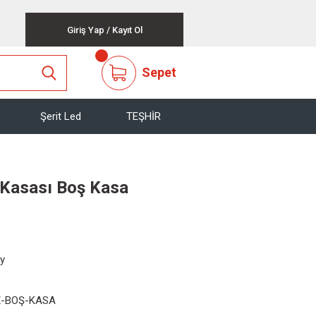
Giriş Yap
/
Kayıt Ol
Sepet
Şerit Led
TEŞHİR
 Kasası Boş Kasa
ay
X-BOŞ-KASA