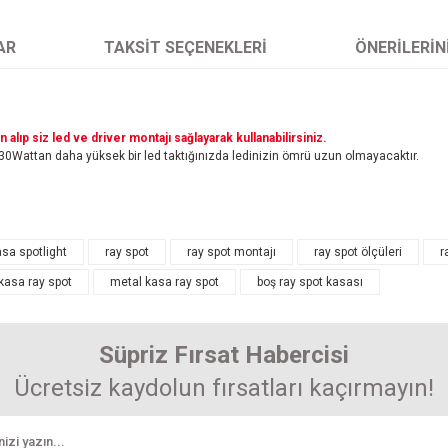
AR
TAKSIT SEÇENEKLERI
ÖNERILERIN
alıp siz led ve driver montajı sağlayarak kullanabilirsiniz.
 30Wattan daha yüksek bir led taktığınızda ledinizin ömrü uzun olmayacaktır.
arında ve diğer konularda yetersiz gördüğünüz noktaları öneri formunu kullanarak 
asa spotlight
ray spot
ray spot montajı
ray spot ölçüleri
r
Bu ürüne ilk yorumu siz yapın! Puan kazanın...
kasa ray spot
metal kasa ray spot
boş ray spot kasası
enemiyor.
Yorum Yaz
r.
Süpriz Fırsat Habercisi
Ücretsiz kaydolun fırsatları kaçırmayın!