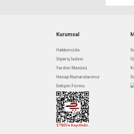
Kurumsal
M
Hakkımızda
İl
Sipariş İadesi
Üy
Yardım Menüsü
K
Hesap Numaralarımız
S
İletişim Formu