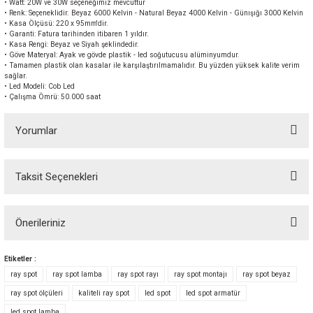
• Watt: 20W ve 30W seçeneğimiz mevcuttur
• Renk: Seçeneklidir. Beyaz 6000 Kelvin - Natural Beyaz 4000 Kelvin - Günışığı 3000 Kelvin
• Kasa Ölçüsü: 220 x 95mm'dir.
• Garanti: Fatura tarihinden itibaren 1 yıldır.
• Kasa Rengi: Beyaz ve Siyah şeklindedir.
• Göve Materyal: Ayak ve gövde plastik - led soğutucusu alüminyumdur.
• Tamamen plastik olan kasalar ile karşılaştırılmamalıdır. Bu yüzden yüksek kalite verim
sağlar.
• Led Modeli: Cob Led
• Çalışma Ömrü: 50.000 saat
Yorumlar
Taksit Seçenekleri
Bu ürüne ilk yorumu siz yapın! Puan kazanın...
Önerileriniz
Yorum Yaz
Bu ürünün fiyat bilgisi, resim, ürün açıklamalarında ve diğer konularda
Etiketler :
yetersiz gördüğünüz noktaları öneri formunu kullanarak tarafımıza
ray spot
ray spot lamba
ray spot rayı
ray spot montajı
ray spot beyaz
iletebilirsiniz.
ray spot ölçüleri
kaliteli ray spot
led spot
led spot armatür
Görüş ve önerileriniz için teşekkür ederiz.
led spot lamba