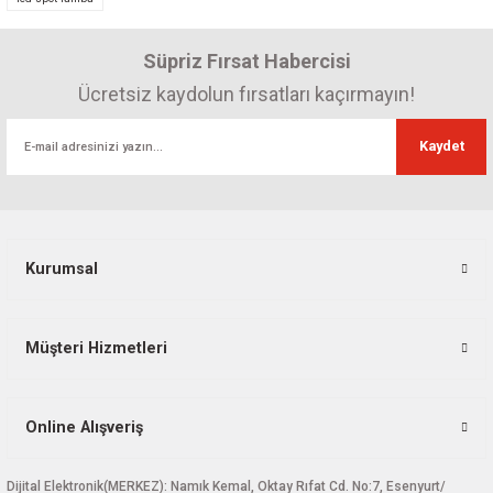
Ürün resmi kalitesiz, bozuk veya görüntülenemiyor.
Süpriz Fırsat Habercisi
Ürün açıklamasında eksik bilgiler bulunuyor.
Ürün bilgilerinde hatalar bulunuyor.
Ücretsiz kaydolun fırsatları kaçırmayın!
Ürün fiyatı diğer sitelerden daha pahalı.
Kaydet
Bu ürüne benzer farklı alternatifler olmalı.
Kurumsal
Gönder
Müşteri Hizmetleri
Online Alışveriş
Dijital Elektronik(MERKEZ): Namık Kemal, Oktay Rıfat Cd. No:7, Esenyurt/