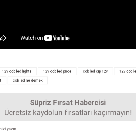
arında ve diğer konularda yetersiz gördüğünüz noktaları öneri formunu kullanarak 
12v cob led lights
12v cob led price
cob led çip 12v
12v cob le
Bu ürüne ilk yorumu siz yapın! Puan kazanın...
t
cob led ne demek
enemiyor.
Yorum Yaz
r.
Süpriz Fırsat Habercisi
Ücretsiz kaydolun fırsatları kaçırmayın!