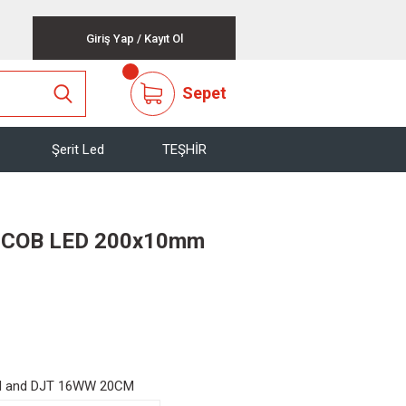
Giriş Yap
/
Kayıt Ol
Sepet
Şerit Led
TEŞHİR
W COB LED 200x10mm
M and DJT 16WW 20CM