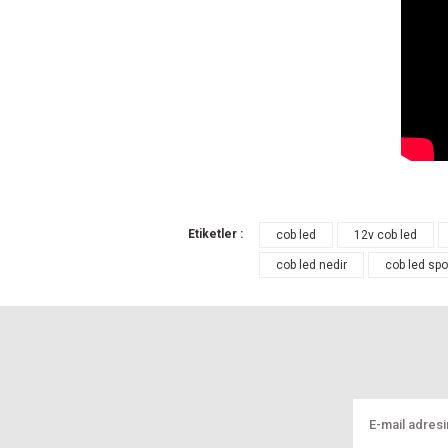
Bu ürünün fiyat bilgisi, resim, ürün açıklamal
Etiketler :
cob led
12v cob led
Görüş ve önerileriniz için teşekkür ederiz.
cob led nedir
cob led spo
Ürün resmi kalitesiz, bozuk veya görüntül
Ürün açıklamasında eksik bilgiler bulunuyo
Ürün bilgilerinde hatalar bulunuyor.
Ürün fiyatı diğer sitelerden daha pahalı.
Bu ürüne benzer farklı alternatifler olmalı.