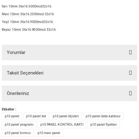
Sarı 10mm 36x16 5000mcd32x16
Mavi 10mm 36x16 2500mcd 32x16
Yeşil 10mm 36x16 9000mcd32x16
Beyaz 10mm 36x16 8500mcd 32x16
Yorumlar
Taksit Seçenekleri
Bu ürüne ilk yorumu siz yapın! Puan kazanın...
Önerileriniz
Yorum Yaz
Bu ürünün fiyat bilgisi, resim, ürün açıklamalarında ve diğer konularda
Etiketler :
yetersiz gördüğünüz noktaları öneri formunu kullanarak tarafımıza
p10 panel
p10 panel led
p10 panel ölçüleri
p10 panel data kablosu
iletebilirsiniz.
p10 panel programı
p10 PANEL KONTROL KARTI
p10 panel fiyatları
Görüş ve önerileriniz için teşekkür ederiz.
p10 panel kırmızı
p10 mavi panel