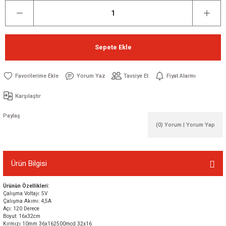
Sepete Ekle
Yorum Yaz
Tavsiye Et
Fiyat Alarmı
Karşılaştır
Paylaş
(0) Yorum | Yorum Yap
Ürün Bilgisi
Ürünün Özellikleri:
Çalışma Voltajı: 5V
Çalışma Akımı: 4,5A
Açı: 120 Derece
Boyut: 16x32cm
Kırmızı 10mm 36x162500mcd 32x16