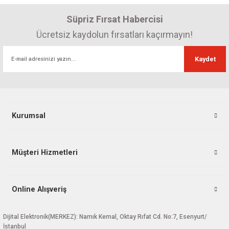
Ürün resmi kalitesiz, bozuk veya görüntülenemiyor.
Süpriz Fırsat Habercisi
Ürün açıklamasında eksik bilgiler bulunuyor.
Ürün bilgilerinde hatalar bulunuyor.
Ücretsiz kaydolun fırsatları kaçırmayın!
Ürün fiyatı diğer sitelerden daha pahalı.
Kaydet
Bu ürüne benzer farklı alternatifler olmalı.
Kurumsal
Gönder
Müşteri Hizmetleri
Online Alışveriş
Dijital Elektronik(MERKEZ): Namık Kemal, Oktay Rıfat Cd. No:7, Esenyurt/
İstanbul