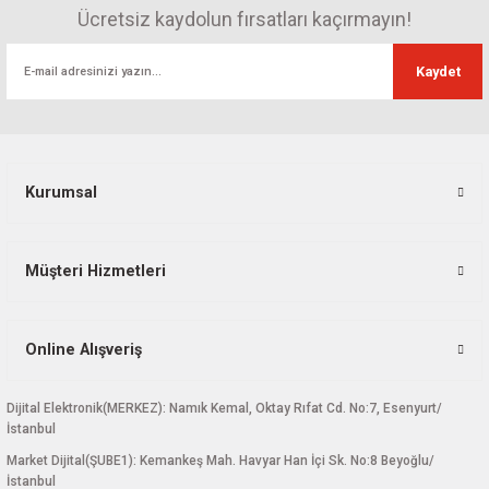
Ürün bilgilerinde hatalar bulunuyor.
Ücretsiz kaydolun fırsatları kaçırmayın!
Ürün fiyatı diğer sitelerden daha pahalı.
Kaydet
Bu ürüne benzer farklı alternatifler olmalı.
Kurumsal
Gönder
Müşteri Hizmetleri
Online Alışveriş
Dijital Elektronik(MERKEZ): Namık Kemal, Oktay Rıfat Cd. No:7, Esenyurt/
İstanbul
Market Dijital(ŞUBE1): Kemankeş Mah. Havyar Han İçi Sk. No:8 Beyoğlu/
İstanbul