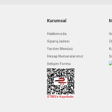
Kurumsal
M
Hakkımızda
İl
Sipariş İadesi
Üy
Yardım Menüsü
K
Hesap Numaralarımız
S
İletişim Formu