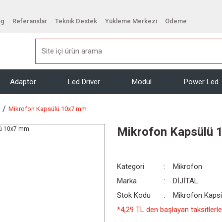
og
Referanslar
Teknik Destek
Yükleme Merkezi
Ödeme
Adaptör
Led Driver
Modül
Power Led
Mikrofon Kapsülü 10x7 mm
Mikrofon Kapsülü
Kategori
Mikrofon
Marka
DİJİTAL
Stok Kodu
Mikrofon Kaps
*4,29 TL den başlayan taksitlerle