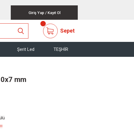
Giriş Yap
/
Kayıt Ol
Sepet
Şerit Led
TEŞHİR
 10x7 mm
ülü
!!