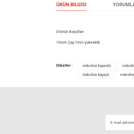
ÜRÜN BILGISI
YORUML
Ürünün Boyutları:
10mm Çap 7mm yükseklik
Bu ürünün fiyat bilgisi, resim, ürün açıklamal
Etiketler :
mikrofon kapsülü
mikrof
Görüş ve önerileriniz için teşekkür ederiz.
mikrofon kapsül
mikrofon
Ürün resmi kalitesiz, bozuk veya görüntül
Ürün açıklamasında eksik bilgiler bulunuyo
Ürün bilgilerinde hatalar bulunuyor.
Ürün fiyatı diğer sitelerden daha pahalı.
Bu ürüne benzer farklı alternatifler olmalı.