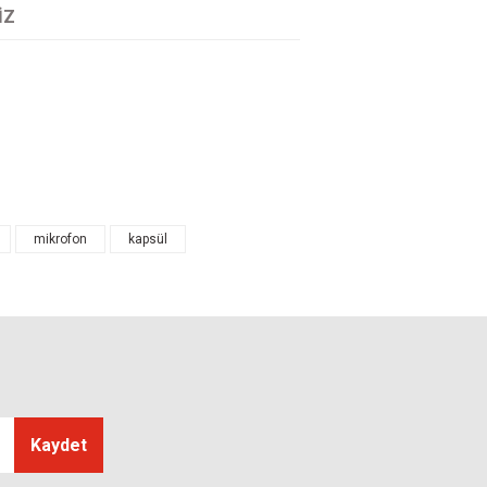
IZ
tarafımıza iletebilirsiniz.
mikrofon
kapsül
Kaydet