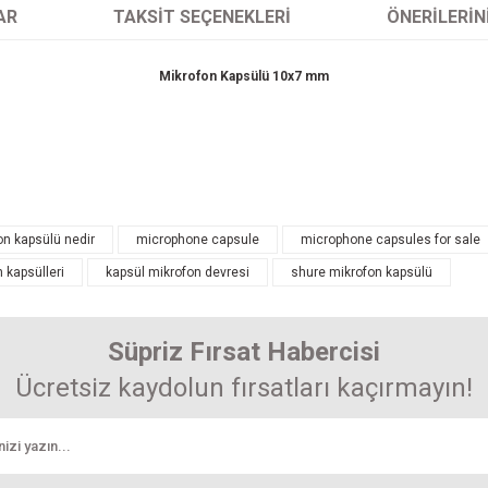
AR
TAKSIT SEÇENEKLERI
ÖNERILERIN
Mikrofon Kapsülü 10x7 mm
arında ve diğer konularda yetersiz gördüğünüz noktaları öneri formunu kullanarak 
on kapsülü nedir
microphone capsule
microphone capsules for sale
Bu ürüne ilk yorumu siz yapın! Puan kazanın...
 kapsülleri
kapsül mikrofon devresi
shure mikrofon kapsülü
enemiyor.
Yorum Yaz
r.
Süpriz Fırsat Habercisi
Ücretsiz kaydolun fırsatları kaçırmayın!