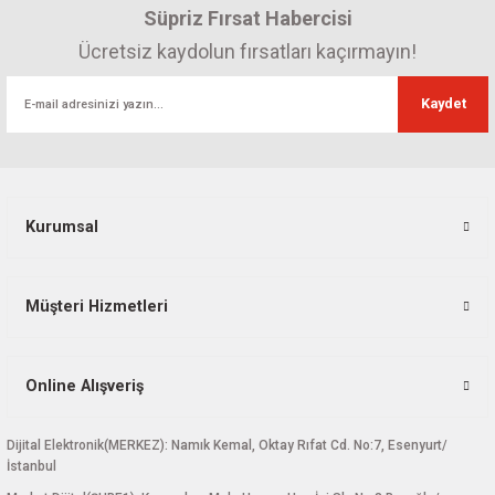
Süpriz Fırsat Habercisi
Ürün açıklamasında eksik bilgiler bulunuyor.
Ürün bilgilerinde hatalar bulunuyor.
Ücretsiz kaydolun fırsatları kaçırmayın!
Ürün fiyatı diğer sitelerden daha pahalı.
Kaydet
Bu ürüne benzer farklı alternatifler olmalı.
Kurumsal
Gönder
Müşteri Hizmetleri
Online Alışveriş
Dijital Elektronik(MERKEZ): Namık Kemal, Oktay Rıfat Cd. No:7, Esenyurt/
İstanbul