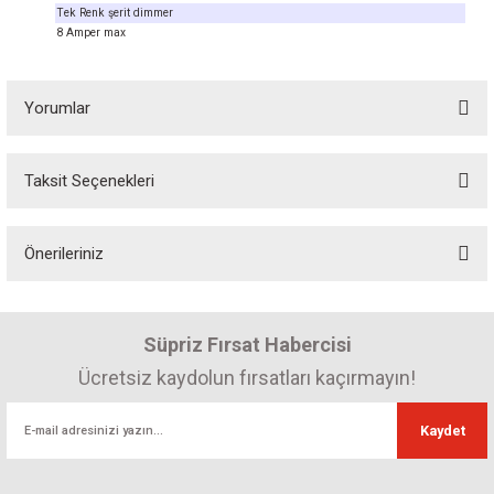
Tek Renk şerit dimmer
8 Amper max
Yorumlar
Taksit Seçenekleri
Bu ürüne ilk yorumu siz yapın! Puan kazanın...
Önerileriniz
Yorum Yaz
Bu ürünün fiyat bilgisi, resim, ürün açıklamalarında ve diğer konularda
yetersiz gördüğünüz noktaları öneri formunu kullanarak tarafımıza
Süpriz Fırsat Habercisi
iletebilirsiniz.
Görüş ve önerileriniz için teşekkür ederiz.
Ücretsiz kaydolun fırsatları kaçırmayın!
Ürün resmi kalitesiz, bozuk veya görüntülenemiyor.
Kaydet
Ürün açıklamasında eksik bilgiler bulunuyor.
Ürün bilgilerinde hatalar bulunuyor.