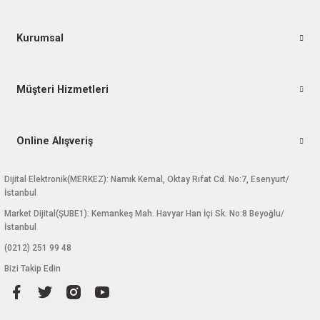
Ürün fiyatı diğer sitelerden daha pahalı.
Bu ürüne benzer farklı alternatifler olmalı.
Kurumsal
Müşteri Hizmetleri
Gönder
Online Alışveriş
Dijital Elektronik(MERKEZ): Namık Kemal, Oktay Rıfat Cd. No:7, Esenyurt/
İstanbul
Market Dijital(ŞUBE1): Kemankeş Mah. Havyar Han İçi Sk. No:8 Beyoğlu/
İstanbul
(0212) 251 99 48
Bizi Takip Edin