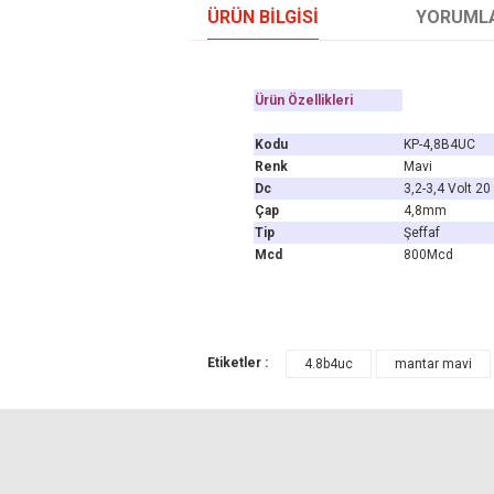
ÜRÜN BILGISI
YORUML
Ürün Özellikleri
Kodu
KP-4,8B4UC
Renk
Mavi
Dc
3,2-3,4 Volt 2
Çap
4,8mm
Tip
Şeffaf
Mcd
800Mcd
Bu ürünün fiyat bilgisi, resim, ürün açıklamal
Etiketler :
4.8b4uc
mantar mavi
Görüş ve önerileriniz için teşekkür ederiz.
Ürün resmi kalitesiz, bozuk veya görüntül
Ürün açıklamasında eksik bilgiler bulunuyo
Ürün bilgilerinde hatalar bulunuyor.