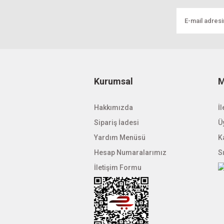
Ürün fiyatı diğer sitelerden daha pahalı.
Bu ürüne benzer farklı alternatifler olmalı.
Kurumsal
M
Hakkımızda
İl
Sipariş İadesi
Üy
Yardım Menüsü
K
Hesap Numaralarımız
S
İletişim Formu