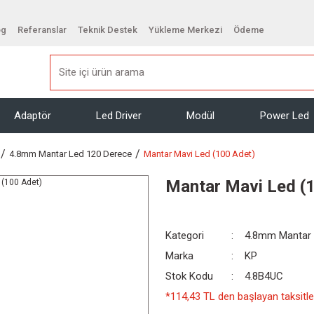
og
Referanslar
Teknik Destek
Yükleme Merkezi
Ödeme
Adaptör
Led Driver
Modül
Power Led
4.8mm Mantar Led 120 Derece
Mantar Mavi Led (100 Adet)
Mantar Mavi Led (
Kategori
4.8mm Mantar 
Marka
KP
Stok Kodu
4.8B4UC
*114,43 TL den başlayan taksitler