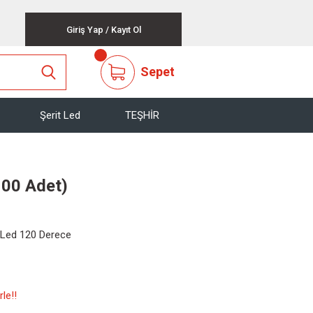
Giriş Yap
/
Kayıt Ol
Sepet
Şerit Led
TEŞHİR
100 Adet)
Led 120 Derece
le!!