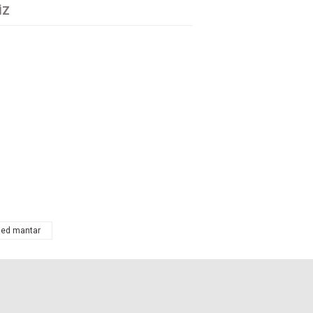
IZ
tarafımıza iletebilirsiniz.
led mantar