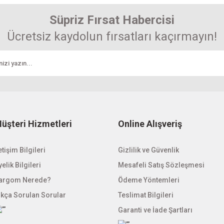
Yorum Yaz
r.
Süpriz Fırsat Habercisi
Ücretsiz kaydolun fırsatları kaçırmayın!
Gönder
üşteri Hizmetleri
Online Alışveriş
etişim Bilgileri
Gizlilik ve Güvenlik
elik Bilgileri
Mesafeli Satış Sözleşmesi
argom Nerede?
Ödeme Yöntemleri
ıkça Sorulan Sorular
Teslimat Bilgileri
Garanti ve İade Şartları