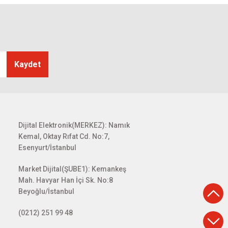
Kaydet
Dijital Elektronik(MERKEZ): Namık
Kemal, Oktay Rıfat Cd. No:7,
Esenyurt/İstanbul
Market Dijital(ŞUBE1): Kemankeş
Mah. Havyar Han İçi Sk. No:8
Beyoğlu/İstanbul
(0212) 251 99 48