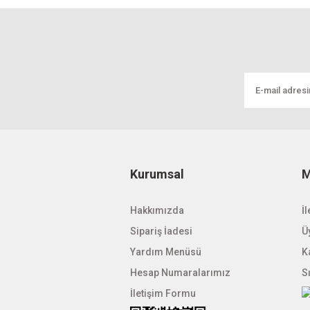
Ürün açıklamasında eksik bilgiler bulunuyo
Ürün bilgilerinde hatalar bulunuyor.
Ürün fiyatı diğer sitelerden daha pahalı.
Bu ürüne benzer farklı alternatifler olmalı.
Kurumsal
M
Hakkımızda
İl
Sipariş İadesi
Üy
Yardım Menüsü
K
Hesap Numaralarımız
S
İletişim Formu