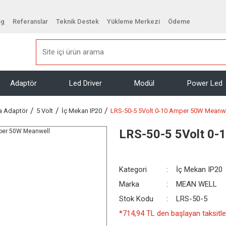
og
Referanslar
Teknik Destek
Yükleme Merkezi
Ödeme
Adaptör
Led Driver
Modül
Power Led
a Adaptör
5 Volt
İç Mekan IP20
LRS-50-5 5Volt 0-10 Amper 50W Meanw
LRS-50-5 5Volt 0-
Kategori
İç Mekan IP20
Marka
MEAN WELL
Stok Kodu
LRS-50-5
*714,94 TL den başlayan taksitler