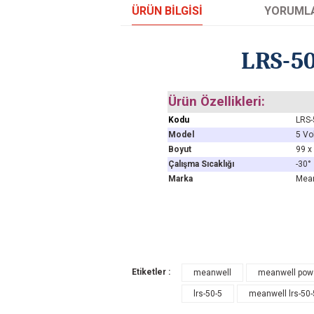
ÜRÜN BILGISI
YORUML
LRS-50
Ürün Özellikleri:
Kodu
LRS-
Model
5 Vo
Boyut
99 x
Çalışma Sıcaklığı
-30°
Marka
Mea
Bu ürünün fiyat bilgisi, resim, ürün açıklamal
Etiketler :
meanwell
meanwell powe
Görüş ve önerileriniz için teşekkür ederiz.
lrs-50-5
meanwell lrs-50-
Ürün resmi kalitesiz, bozuk veya görüntül