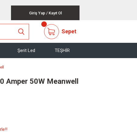
Giriş Yap
/
Kayıt Ol
Sepet
Şerit Led
TEŞHİR
ell
10 Amper 50W Meanwell
le!!