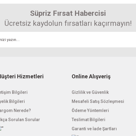
Yorum Yaz
r.
Süpriz Fırsat Habercisi
Ücretsiz kaydolun fırsatları kaçırmayın!
Gönder
üşteri Hizmetleri
Online Alışveriş
etişim Bilgileri
Gizlilik ve Güvenlik
elik Bilgileri
Mesafeli Satış Sözleşmesi
argom Nerede?
Ödeme Yöntemleri
ıkça Sorulan Sorular
Teslimat Bilgileri
Garanti ve İade Şartları