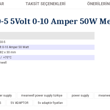
AR
TAKSIT SEÇENEKLERI
ÖNERILERIN
-5 5Volt 0-10 Amper 50W M
50-5
lt 0-10 Amper 50 Watt
 82 x 30 mm
 / +70°C
nwell
arında ve diğer konularda yetersiz gördüğünüz noktaları öneri formunu kullanarak 
r supply
meanwell power supply türkiye
power supply
meanwell
Bu ürüne ilk yorumu siz yapın! Puan kazanın...
5
5V ADAPTOR
5v adaptör fiyatları
enemiyor.