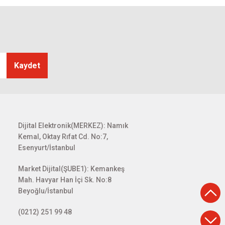
Kaydet
Dijital Elektronik(MERKEZ): Namık
Kemal, Oktay Rıfat Cd. No:7,
Esenyurt/İstanbul
Market Dijital(ŞUBE1): Kemankeş
Mah. Havyar Han İçi Sk. No:8
Beyoğlu/İstanbul
(0212) 251 99 48