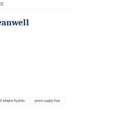
IZ
eanwell
tarafımıza iletebilirsiniz.
 adaptör fiyatları
power supply fiyat