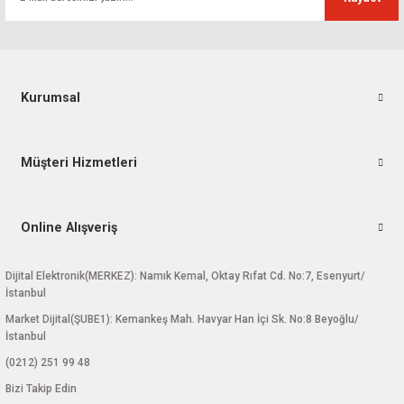
Ürün açıklamasında eksik bilgiler bulunuyor.
Ürün bilgilerinde hatalar bulunuyor.
Ürün fiyatı diğer sitelerden daha pahalı.
Bu ürüne benzer farklı alternatifler olmalı.
Kurumsal
Müşteri Hizmetleri
Gönder
Online Alışveriş
Dijital Elektronik(MERKEZ): Namık Kemal, Oktay Rıfat Cd. No:7, Esenyurt/
İstanbul
Market Dijital(ŞUBE1): Kemankeş Mah. Havyar Han İçi Sk. No:8 Beyoğlu/
İstanbul
(0212) 251 99 48
Bizi Takip Edin