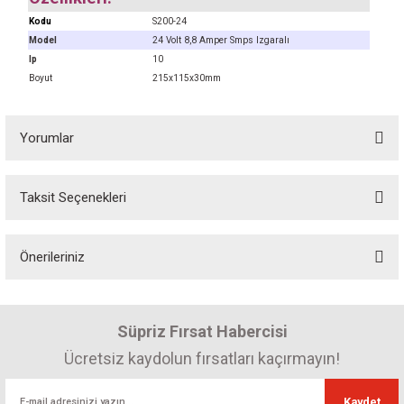
Kodu
S200-24
Model
24 Volt 8,8 Amper Smps Izgaralı
Ip
10
Boyut
215x115x30mm
Yorumlar
Taksit Seçenekleri
Bu ürüne ilk yorumu siz yapın! Puan kazanın...
Önerileriniz
Yorum Yaz
Bu ürünün fiyat bilgisi, resim, ürün açıklamalarında ve diğer konularda
yetersiz gördüğünüz noktaları öneri formunu kullanarak tarafımıza
Süpriz Fırsat Habercisi
iletebilirsiniz.
Görüş ve önerileriniz için teşekkür ederiz.
Ücretsiz kaydolun fırsatları kaçırmayın!
Ürün resmi kalitesiz, bozuk veya görüntülenemiyor.
Kaydet