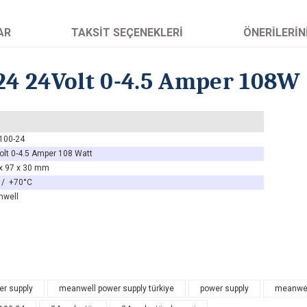
AR
TAKSIT SEÇENEKLERI
ÖNERILERIN
24 24Volt 0-4.5 Amper 108W
100-24
olt 0-4.5 Amper 108 Watt
x 97 x 30 mm
 / +70°C
nwell
arında ve diğer konularda yetersiz gördüğünüz noktaları öneri formunu kullanarak 
r supply
meanwell power supply türkiye
power supply
meanwell
Bu ürüne ilk yorumu siz yapın! Puan kazanın...