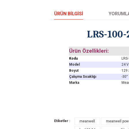
ÜRÜN BILGISI
YORUML
LRS-100-
Ürün Özellikleri:
Kodu
LRS-
Model
24 V
Boyut
129 
Çalışma Sıcaklığı
-30°
Marka
Mea
Bu ürünün fiyat bilgisi, resim, ürün açıklamal
Etiketler :
meanwell
meanwell powe
Görüş ve önerileriniz için teşekkür ederiz.