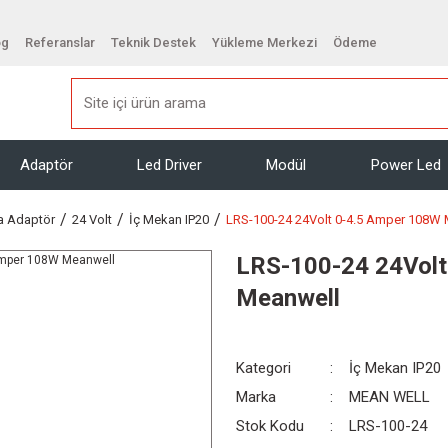
og
Referanslar
Teknik Destek
Yükleme Merkezi
Ödeme
Adaptör
Led Driver
Modül
Power Led
a Adaptör
24 Volt
İç Mekan IP20
LRS-100-24 24Volt 0-4.5 Amper 108W
LRS-100-24 24Volt
Meanwell
Kategori
İç Mekan IP20
Marka
MEAN WELL
Stok Kodu
LRS-100-24