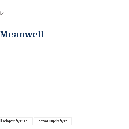
IZ
 Meanwell
tarafımıza iletebilirsiniz.
 adaptör fiyatları
power supply fiyat