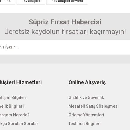
-100-24
24v adaptör
24v adaptör devresi
enemiyor.
Yorum Yaz
r.
Süpriz Fırsat Habercisi
Ücretsiz kaydolun fırsatları kaçırmayın!
Gönder
üşteri Hizmetleri
Online Alışveriş
etişim Bilgileri
Gizlilik ve Güvenlik
elik Bilgileri
Mesafeli Satış Sözleşmesi
argom Nerede?
Ödeme Yöntemleri
ıkça Sorulan Sorular
Teslimat Bilgileri