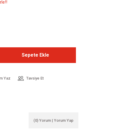
le!!
Sepete Ekle
m Yaz
Tavsiye Et
(0) Yorum | Yorum Yap