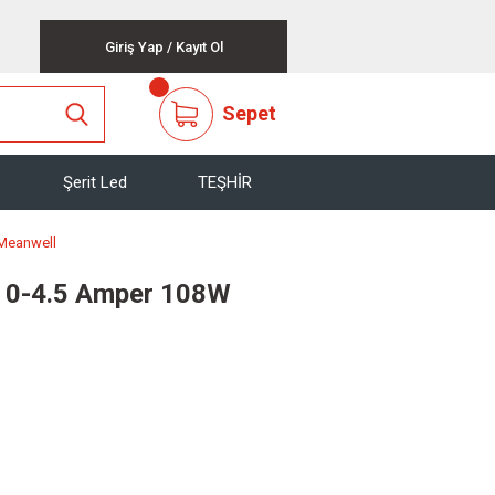
Giriş Yap
/
Kayıt Ol
Sepet
Şerit Led
TEŞHİR
 Meanwell
 0-4.5 Amper 108W