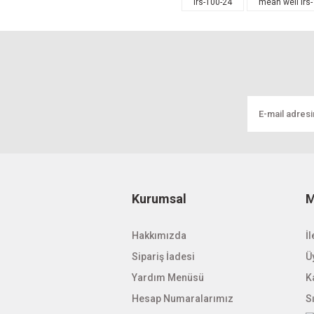
lrs-100-24
mean well lrs
Ürün resmi kalitesiz, bozuk veya görüntül
Ürün açıklamasında eksik bilgiler bulunuyo
Ürün bilgilerinde hatalar bulunuyor.
Ürün fiyatı diğer sitelerden daha pahalı.
Bu ürüne benzer farklı alternatifler olmalı.
Kurumsal
M
Hakkımızda
İl
Sipariş İadesi
Üy
Yardım Menüsü
K
Hesap Numaralarımız
S