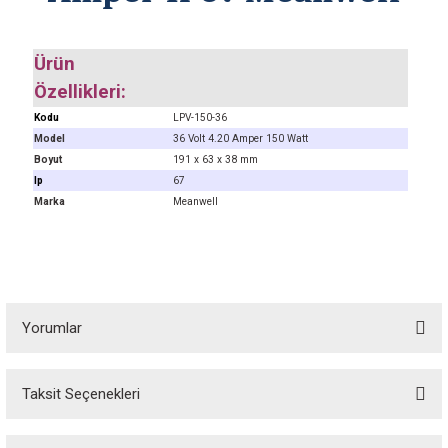
Ürün
Özellikleri:
Kodu
LPV-150-36
Model
36 Volt 4.20 Amper 150 Watt
Boyut
191 x 63 x 38 mm
Ip
67
Marka
Meanwell
Yorumlar
Taksit Seçenekleri
Bu ürüne ilk yorumu siz yapın! Puan kazanın...